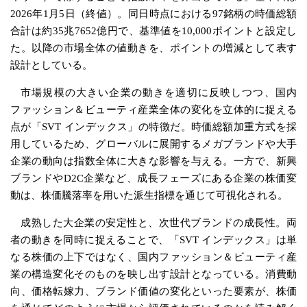
2026年1月5日（終値）。同日時点における97銘柄の時価総額
合計は約35兆7652億円で、基準値を10,000ポイントと設定し
た。以降の市場全体の値動きを、ポイントの増減として表す
設計としている。
市場規模の大きい企業の動きを適切に反映しつつ、国内
ファッション＆ビューティ産業全体の変化を立体的に捉える
点が「SVT インデックス」の特徴だ。時価総額加重方式を採
用しているため、グローバルに展開するメガブランドや大手
企業の動向は指数全体に大きな影響を与える。一方で、新興
ブランドやD2C企業など、成長フェーズにある企業の株価変
動は、株価騰落率を用いた派生指標を通じて可視化される。
成熟した大企業の安定性と、次世代ブランドの成長性。両
者の動きを同時に捉えることで、「SVT インデックス」は単
なる株価の上下ではなく、国内ファッション＆ビューティ産
業の構造変化そのものを映し出す設計となっている。消費動
向、価格転嫁力、ブランド価値の変化といった要素が、株価