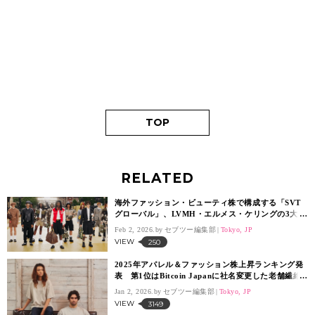
TOP
RELATED
海外ファッション・ビューティ株で構成する「SVT
グローバル」、LVMH・エルメス・ケリングの3大ラ
グジュアリーの株価が下落
Feb 2, 2026.
セブツー編集部
Tokyo, JP
VIEW
250
2025年アパレル＆ファッション株上昇ランキング発
表 第1位はBitcoin Japanに社名変更した老舗繊維
会社
Jan 2, 2026.
セブツー編集部
Tokyo, JP
VIEW
3149