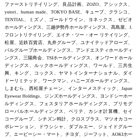
ファーストリテイリング、良品計画、ZOZO、アシックス、
yutori、human made、TOKYO BASE、キューブ、クラシコ、
TENTIAL、ミズノ、ゴールドウイン、ヨネックス、ゼビオ
ホールディングス、三越伊勢丹ホールディングス、髙島屋、J.
フロントリテイリング、エイチ・ツー・オー リテイリング、
松屋、近鉄百貨店、丸井グループ、ユナイテッドアローズ、
パルグループホールディングス、アンドエスティホールディ
ングス、三陽商会、TSIホールディングス、オンワードホール
ディングス、ルックホールディングス、ワールド、三共生
興、キング、コックス、ヤマトインターナショナル、ダイ
ドーリミテッド、ワークマン、ハニーズホールディングス、
しまむら、西松屋チェーン、インターメスティック、Japan
Eyewear Holdings、ジンズホールディングス、ヨンドシーホー
ルディングス、フェスタリアホールディングス、プリモグ
ローバルホールディングス、ベリテ、カシオ計算機、セイ
コーグループ、シチズン時計、クロスプラス、マツオカコー
ポレーション、ドウシシャ、ダブルエー、ジェイドグルー
プ、エービーシー・マート、チヨダ、ジーフット、AOKIホー