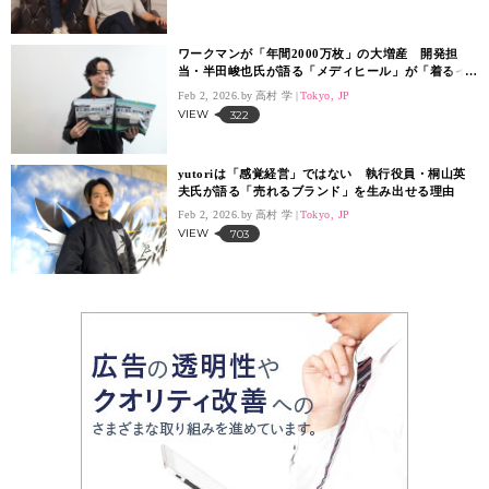
ワークマンが「年間2000万枚」の大増産 開発担
当・半田峻也氏が語る「メディヒール」が「着るイ
ンフラ」になるまで
Feb 2, 2026.
高村 学
Tokyo, JP
VIEW
322
yutoriは「感覚経営」ではない 執行役員・桐山英
夫氏が語る「売れるブランド」を生み出せる理由
Feb 2, 2026.
高村 学
Tokyo, JP
VIEW
703