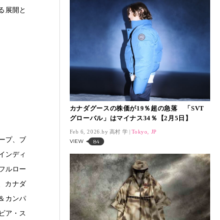
る展開と
カナダグースの株価が19％超の急落 「SVT
グローバル」はマイナス34％【2月5日】
Feb 6, 2026.
高村 学
Tokyo, JP
ープ、ブ
VIEW
84
インディ
フルロー
、カナダ
＆カンパ
ビア・ス