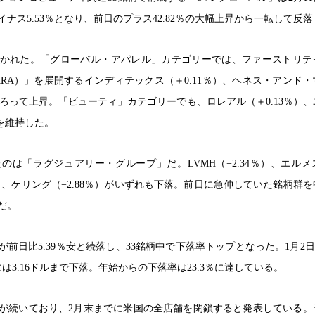
ナス5.53％となり、前日のプラス42.82％の大幅上昇から一転して反
かれた。「グローバル・アパレル」カテゴリーでは、ファーストリテ
ZARA）」を展開するインディテックス（＋0.11％）、ヘネス・アンド
がそろって上昇。「ビューティ」カテゴリーでも、ロレアル（＋0.13％）
圏を維持した。
のは「ラグジュアリー・グループ」だ。LVMH（−2.34％）、エルメ
％）、ケリング（−2.88％）がいずれも下落。前日に急伸していた銘柄群
だ。
前日比5.39％安と続落し、33銘柄中で下落率トップとなった。1月2日に
は3.16ドルまで下落。年始からの下落率は23.3％に達している。
が続いており、2月末までに米国の全店舗を閉鎖すると発表している。