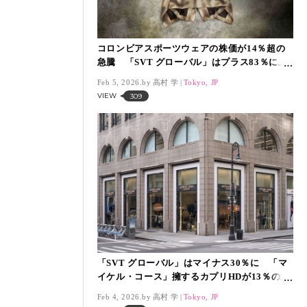
コロンビアスポーツウェアの株価が14％超の
急騰 「SVT グローバル」はプラス83％に上
昇【2月4日】
Feb 5, 2026.
高村 学
Tokyo, JP
VIEW
309
「SVT グローバル」はマイナス30％に 「マ
イケル・コース」擁するカプリHDが13％の急
落【2月3日】
Feb 4, 2026.
高村 学
Tokyo, JP