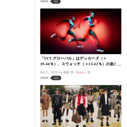
VIEW
110
「SVT グローバル」はデッカーズ（＋
19.44％）、スウォッチ（＋13.42％）の急騰2
社が主役で株価上昇【1月30日】
Feb 2, 2026.
高村 学
Tokyo, JP
VIEW
120