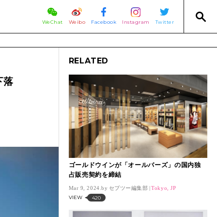
WeChat
Weibo
Facebook
Instagram
Twitter
RELATED
％下落
ゴールドウインが「オールバーズ」の国内独
占販売契約を締結
Mar 9, 2024.
セブツー編集部
Tokyo, JP
VIEW
420