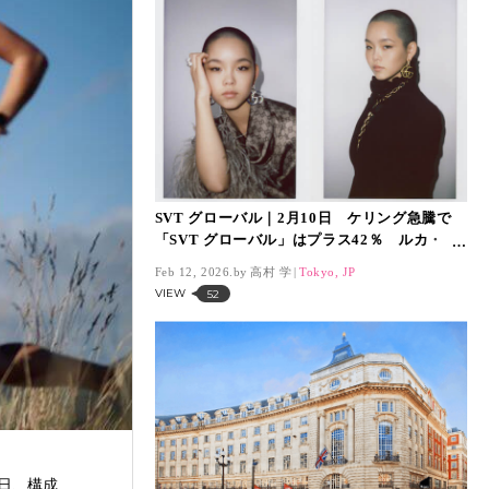
SVT グローバル｜2月10日 ケリング急騰で
「SVT グローバル」はプラス42％ ルカ・
デ・メオ新CEOへの期待感も追い風に
Feb 12, 2026.
高村 学
Tokyo, JP
VIEW
52
1日、構成