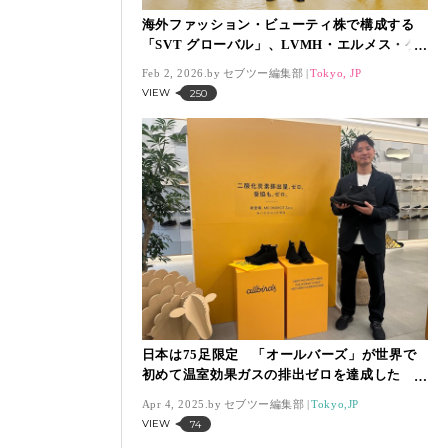
海外ファッション・ビューティ株で構成する
「SVT グローバル」、LVMH・エルメス・ケ
リングの3大ラグジュアリーの株価が下落
Feb 2, 2026.
セブツー編集部
Tokyo, JP
VIEW
250
日本は75足限定 「オールバーズ」が世界で
初めて温室効果ガスの排出ゼロを達成した
シューズ「ムーンショットゼロ」を発売
Apr 4, 2025.
セブツー編集部
Tokyo,JP
VIEW
74