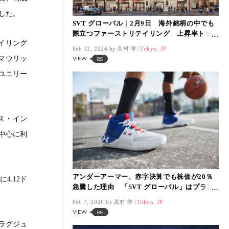
落した。
SVT グローバル｜2月9日 海外銘柄の中でも
際立つファーストリテイリング 上昇率トッ
イリング
プの6.85％高で「SVT グローバル」を押し上
Feb 12, 2026.
高村 学
Tokyo, JP
げ
・マウリッ
VIEW
85
、ユニリー
ス・イン
を中心に利
アンダーアーマー、赤字決算でも株価が20％
4.12ド
急騰した理由 「SVT グローバル」はプラス
64.50％｜2月6日
Feb 7, 2026.
高村 学
Tokyo, JP
VIEW
86
ラグジュ