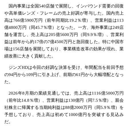
国内事業は全国540店舗で展開し、インバウンド需要の回復
や高単価レンズ・フレームの売上好調が寄与した。国内売上
高は766億5900万円（前年同期比19.2％増）、営業利益は113
億4800万円（同45.7％増）となった。一方、海外事業は249店
舗を運営し、売上高は205億5600万円（同9.9％増）、営業利
益は前年から約17倍の7億4500万円と急回復した。特に中国市
場は156店舗を展開しており、事業構造改革の効果が現れ、業
績改善に大きく貢献した。
ジンズHDは今回の好調な決算を受け、年間配当を前回予想
の94円から109円に引き上げ、前期の61円から大幅増配となっ
た。
2026年8月期の業績見通しでは、売上高は1116億5000万円
（前年比14.8％増）、営業利益は130億円（同7.5％増）、親会
社株主に帰属する当期純利益は88億2000万円（同5.9％増）を
予想しており、売上高は初めて1000億円を突破する見込み
だ。