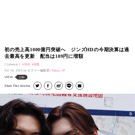
初の売上高1000億円突破へ ジンズHDの今期決算は過
去最高を更新 配当は109円に増額
Lifestyle
JINS
決算
Oct 10, 2025.
セブツー編集部
Tokyo, JP
VIEW
298
Share This Articles