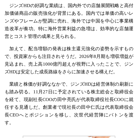
ジンズHDの好調な業績は、国内外での店舗展開戦略と高付
加価値商品の販売強化が背景にある。国内では単価の高いレ
ンズやフレームが堅調に売れ、海外では中国を中心に事業構
造改革が奏功。特に海外営業利益の急増は、効率的な店舗運
営とコスト管理の成果と見られる。
加えて、配当増額の発表は株主還元強化の姿勢を示すもの
で、投資家からも注目されそうだ。2026年8月期も増収増益が
見込まれ、売上高1000億円超えが視野に入ったことで、ジン
ズHDは安定した成長路線をさらに加速させる構えだ。
業績と株価が好調ななかで、ジンズHDは経営体制の刷新に
も踏み切る。11月27日に予定されている株主総会と取締役会
を経て、現副社長COOの田中亮氏が代表取締役社長COOに就
任する見通しだ。創業者で現社長の田中仁氏は代表取締役会
長CEOへとポジションを移し、次世代経営陣にバトンを渡
す。