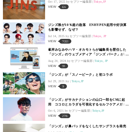
Oct 17, 2022.
セブツー編集部
Tokyo,JP
VIEW
64
ジンズ株が10％超の急落 ENHYPEN起用や好決算
も影響せず、なぜ？
Jul 14, 2025.
セブツー編集部
Tokyo, JP
VIEW
7051
峯岸みなみやハマ・オカモトらが編集長を歴任した
「ジンズ」のウェブメディア「ジンズ パーク」が終
了
Aug 24, 2024.
セブツー編集部
Tokyo, JP
VIEW
91
「ジンズ」が「スノーピーク」と初コラボ
Jul 29, 2021.
Tokyo,JP
VIEW
9
「ジンズ」がサカナクションの山口一郎をCMに起
用 ココロとカラダを可視化するセルフケアメガネ
を発売
Oct 6, 2021.
セブツー編集部
Tokyo,JP
VIEW
278
「ジンズ」が鼻パッドをなくしたサングラスを発売