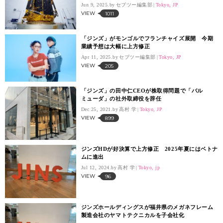
Jun 9, 2025.
セブツー編集部
Tokyo, JP
VIEW
1011
「ジンズ」がモンゴルでフランチャイズ展開 今期
業績予想は大幅に上方修正
Apr 11, 2025.
セブツー編集部
Tokyo, JP
VIEW
205
「ジンズ」の田中仁CEOが株取得問題で「バル
ミューダ」の社外取締役を辞任
Dec 25, 2021.
高村 学
Tokyo, JP
VIEW
899
ジンズHDが好決算で上方修正 2025年夏にはベトナ
ムに進出
Jul 12, 2024.
高村 学
Tokyo, jp
VIEW
96
ジンズホールディングスが福井県のメガネフレーム
製造会社のヤマトテクニカルを子会社化