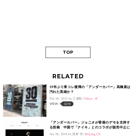
TOP
RELATED
19年ぶり東コレ復帰の「アンダーカバー」高橋盾は
汚れた英雄か？
Feb 24, 2021.
三浦彰
Tokyo, JP
VIEW
3219
「アンダーカバー」ジョニオが香港のデモを支持す
る投稿 中国で「ナイキ」とのコラボが販売中止に
Jun 28, 2019.
高村 学
Beijing,CN