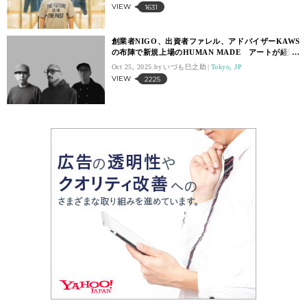
VIEW
1631
創業者NIGO、出資者ファレル、アドバイザーKAWS
の布陣で新規上場のHUMAN MADE アートが経済
を動かす幕開け【いづも巳之助の一株コラム】
Oct 25, 2025.
いづも巳之助
Tokyo, JP
VIEW
2225