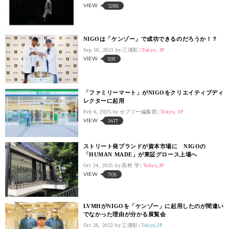
VIEW
1285
NIGOは「ケンゾー」で成功できるのだろうか！？
Sep 18, 2021.
三浦彰
Tokyo, JP
VIEW
591
「ファミリーマート」がNIGOをクリエイティブディ
レクターに起用
Feb 6, 2025.
セブツー編集部
Tokyo, JP
VIEW
1417
ストリート発ブランドが資本市場に NIGOの
「HUMAN MADE」が東証グロース上場へ
Oct 24, 2025.
高村 学
Tokyo,JP
VIEW
705
LVMHがNIGOを「ケンゾー」に起用したのが間違い
でなかった理由が分かる展覧会
Oct 28, 2022.
三浦彰
Tokyo,JP