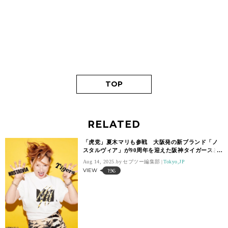
TOP
RELATED
「虎党」夏木マリも参戦 大阪発の新ブランド「ノ
スタルヴィア」が90周年を迎えた阪神タイガースと
コラボ
Aug 14, 2025.
セブツー編集部
Tokyo,JP
VIEW
196