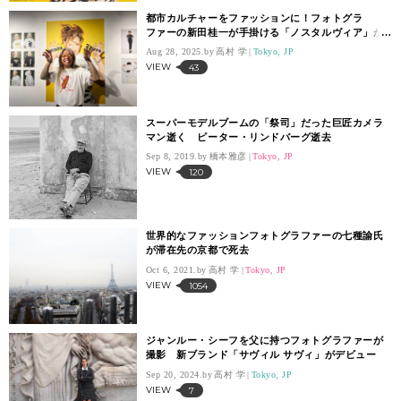
都市カルチャーをファッションに！フォトグラ
ファーの新田桂一が手掛ける「ノスタルヴィア」が
デビューエキシビション
Aug 28, 2025.
高村 学
Tokyo, JP
VIEW
43
スーパーモデルブームの「祭司」だった巨匠カメラ
マン逝く ピーター・リンドバーグ逝去
Sep 8, 2019.
橋本雅彦
Tokyo, JP
VIEW
120
世界的なファッションフォトグラファーの七種諭氏
が滞在先の京都で死去
Oct 6, 2021.
高村 学
Tokyo, JP
VIEW
1054
ジャンルー・シーフを父に持つフォトグラファーが
撮影 新ブランド「サヴィル サヴィ」がデビュー
Sep 20, 2024.
高村 学
Tokyo, JP
VIEW
7