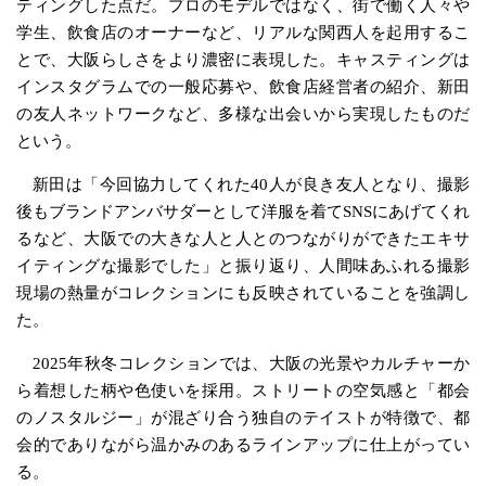
ティングした点だ。プロのモデルではなく、街で働く人々や
学生、飲食店のオーナーなど、リアルな関西人を起用するこ
とで、大阪らしさをより濃密に表現した。キャスティングは
インスタグラムでの一般応募や、飲食店経営者の紹介、新田
の友人ネットワークなど、多様な出会いから実現したものだ
という。
新田は「今回協力してくれた40人が良き友人となり、撮影
後もブランドアンバサダーとして洋服を着てSNSにあげてくれ
るなど、大阪での大きな人と人とのつながりができたエキサ
イティングな撮影でした」と振り返り、人間味あふれる撮影
現場の熱量がコレクションにも反映されていることを強調し
た。
2025年秋冬コレクションでは、大阪の光景やカルチャーか
ら着想した柄や色使いを採用。ストリートの空気感と「都会
のノスタルジー」が混ざり合う独自のテイストが特徴で、都
会的でありながら温かみのあるラインアップに仕上がってい
る。