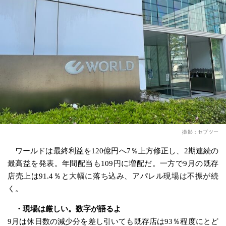
撮影：セブツー
ワールドは最終利益を120億円へ7％上方修正し、2期連続の
最高益を発表。年間配当も109円に増配だ。一方で9月の既存
店売上は91.4％と大幅に落ち込み、アパレル現場は不振が続
く。
・現場は厳しい。数字が語るよ
9月は休日数の減少分を差し引いても既存店は93％程度にとど