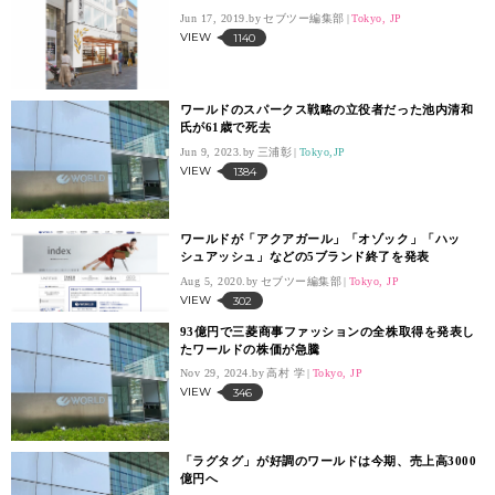
Jun 17, 2019.
セブツー編集部
Tokyo, JP
VIEW
1140
ワールドのスパークス戦略の立役者だった池内清和
氏が61歳で死去
Jun 9, 2023.
三浦彰
Tokyo,JP
VIEW
1384
ワールドが「アクアガール」「オゾック」「ハッ
シュアッシュ」などの5ブランド終了を発表
Aug 5, 2020.
セブツー編集部
Tokyo, JP
VIEW
302
93億円で三菱商事ファッションの全株取得を発表し
たワールドの株価が急騰
Nov 29, 2024.
高村 学
Tokyo, JP
VIEW
346
「ラグタグ」が好調のワールドは今期、売上高3000
億円へ