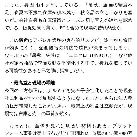
まった。要因ははっきりしている。「暑秋」企画の精度不
足、春夏の不振で在庫が積み残り、秋商品の立ち上がりを塞
いだ。会社自身も在庫滞留とシーズン切り替えの遅れを認め
ている。販促効果も薄く、ECも含めて現場の苦戦が続く。
この構造はアパレル業界の典型的リスクだ。途中から修正
が効きにくく、企画段階の精度で勝負が決まってしまう。
ワールドの「暑秋」失敗は、「ユニクロ（UNIQLO）」など他
社が定番商品で季節変動を平準化する中で、後れを取ってい
る可能性があると巳之助は指摘したい。
・最高益と現場の乖離
今回の上方修正は、ナルミヤを完全子会社化したことで親会
社に利益がすべて帰属するようになったこと、さらに法人税
負担が軽減したことが大きい。帳簿上の利益は立派だが、現
場では在庫と売上の重荷が続く。
もっとも、全体を見れば明るい材料もある。プラット
フォーム事業は売上収益が前年同期比82.1％増の643億7000万