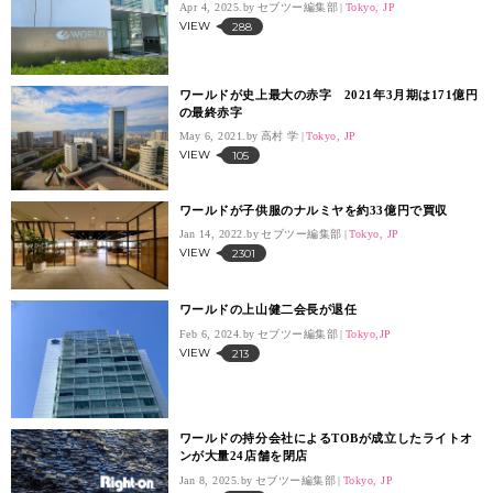
Apr 4, 2025.
セブツー編集部
Tokyo, JP
VIEW
288
ワールドが史上最大の赤字 2021年3月期は171億円
の最終赤字
May 6, 2021.
高村 学
Tokyo, JP
VIEW
105
ワールドが子供服のナルミヤを約33億円で買収
Jan 14, 2022.
セブツー編集部
Tokyo, JP
VIEW
2301
ワールドの上山健二会長が退任
Feb 6, 2024.
セブツー編集部
Tokyo,JP
VIEW
213
ワールドの持分会社によるTOBが成立したライトオ
ンが大量24店舗を閉店
Jan 8, 2025.
セブツー編集部
Tokyo, JP