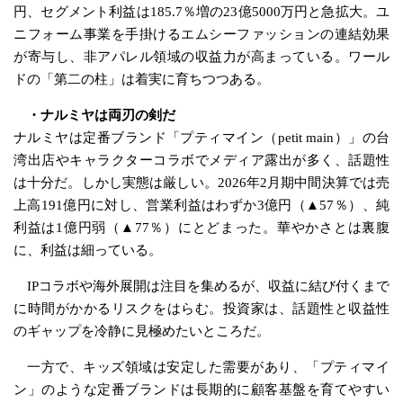
円、セグメント利益は185.7％増の23億5000万円と急拡大。ユ
ニフォーム事業を手掛けるエムシーファッションの連結効果
が寄与し、非アパレル領域の収益力が高まっている。ワール
ドの「第二の柱」は着実に育ちつつある。
・ナルミヤは両刃の剣だ
ナルミヤは定番ブランド「プティマイン（petit main）」の台
湾出店やキャラクターコラボでメディア露出が多く、話題性
は十分だ。しかし実態は厳しい。2026年2月期中間決算では売
上高191億円に対し、営業利益はわずか3億円（▲57％）、純
利益は1億円弱（▲77％）にとどまった。華やかさとは裏腹
に、利益は細っている。
IPコラボや海外展開は注目を集めるが、収益に結び付くまで
に時間がかかるリスクをはらむ。投資家は、話題性と収益性
のギャップを冷静に見極めたいところだ。
一方で、キッズ領域は安定した需要があり、「プティマイ
ン」のような定番ブランドは長期的に顧客基盤を育てやすい