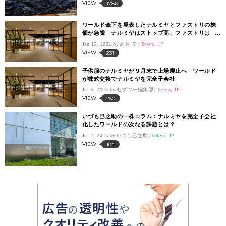
VIEW
1786
ワールド傘下を発表したナルミヤとファストリの株
価が急騰 ナルミヤはストップ高、ファストリは
8.07％の上昇
Jan 15, 2022.
高村 学
Tokyo, JP
VIEW
231
子供服のナルミヤが９月末で上場廃止へ ワールド
が株式交換でナルミヤを完全子会社
Jul 5, 2025.
セブツー編集部
Tokyo, JP
VIEW
250
いづも巳之助の一株コラム：ナルミヤを完全子会社
化したワールドの次なる課題とは？
Jul 7, 2025.
いづも巳之助
Tokyo, JP
VIEW
104