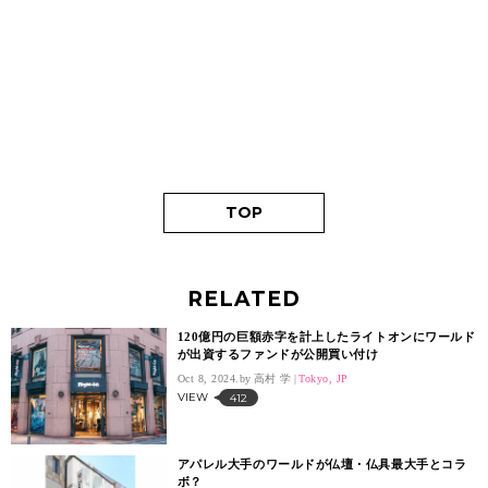
TOP
RELATED
120億円の巨額赤字を計上したライトオンにワールド
が出資するファンドが公開買い付け
Oct 8, 2024.
高村 学
Tokyo, JP
VIEW
412
アパレル大手のワールドが仏壇・仏具最大手とコラ
ボ？