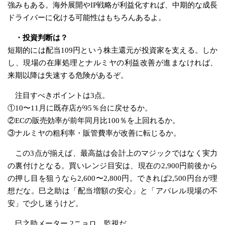
強みもある。海外展開やIP戦略が利益化すれば、中期的な成長
ドライバーに化ける可能性はもちろんあるよ。
・投資判断は？
短期的には配当109円という株主還元が投資家を支える。しか
し、現場の在庫処理とナルミヤの利益改善が進まなければ、
来期以降は失速する危険があるぞ。
注目すべきポイントは3点。
①10〜11月に既存店が95％台に戻せるか。
②ECの販売効率が前年同月比100％を上回れるか。
③ナルミヤの粗利率・販管費率が改善に転じるか。
この3点が揃えば、最高益は会計上のマジックではなく実力
の裏付けとなる。買いレンジ目安は、現在の2,900円前後から
の押し目を狙うなら2,600〜2,800円。できれば2,500円台が理
想だな。巳之助は「配当増額の安心」と「アパレル現場の不
安」で少し迷うけど。
巳之助メーター 2ニョロ 監視だ