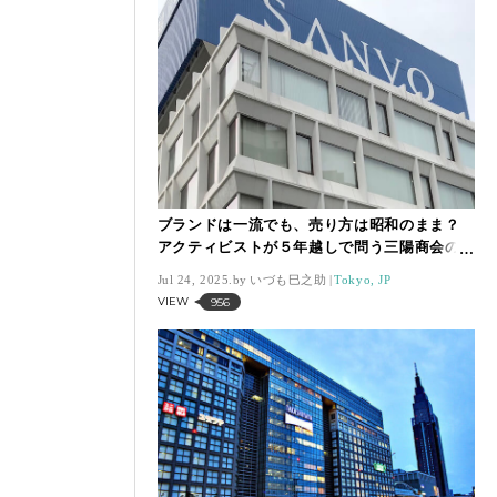
ブランドは一流でも、売り方は昭和のまま？
アクティビストが５年越しで問う三陽商会の
未来【いづも巳之助の一株コラム】
Jul 24, 2025.
いづも巳之助
Tokyo, JP
VIEW
956