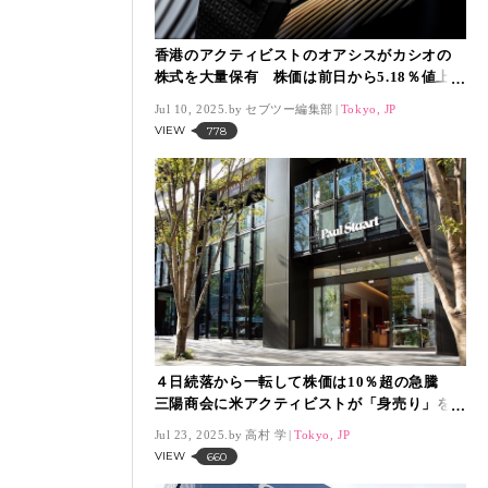
香港のアクティビストのオアシスがカシオの
株式を大量保有 株価は前日から5.18％値上が
り
Jul 10, 2025.
セブツー編集部
Tokyo, JP
VIEW
778
４日続落から一転して株価は10％超の急騰
三陽商会に米アクティビストが「身売り」を
提案か
Jul 23, 2025.
高村 学
Tokyo, JP
VIEW
660