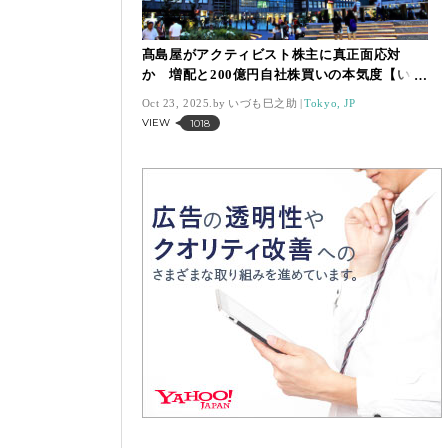
髙島屋がアクティビスト株主に真正面応対
か 増配と200億円自社株買いの本気度【いづ
も巳之助の一株コラム】
Oct 23, 2025.
いづも巳之助
Tokyo, JP
VIEW
1018