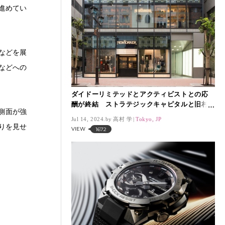
進めてい
」などを展
などへの
ダイドーリミテッドとアクティビストとの応
酬が終結 ストラテジックキャピタルと旧村
側面が強
上ファンド系が全株を売却
Jul 14, 2024.
高村 学
Tokyo, JP
りを見せ
VIEW
1672