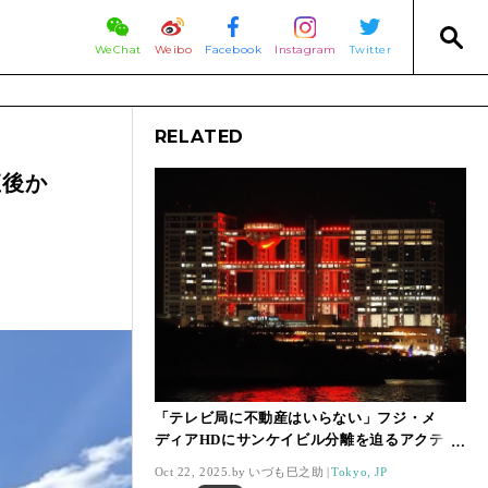
WeChat
Weibo
Facebook
Instagram
Twitter
RELATED
直後か
「テレビ局に不動産はいらない」フジ・メ
ディアHDにサンケイビル分離を迫るアクティ
ビストの思惑【いづも巳之助の一株コラム】
Oct 22, 2025.
いづも巳之助
Tokyo, JP