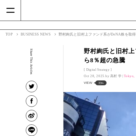
TOP
BUSINESS NEWS
野村絢氏と旧村上ファンド系がDeNA株を取
野村絢氏と旧村上
Share This Articles
ら8％超の急騰
Digital Strategy
Oct 28, 2025.
高村 学
Tokyo, 
VIEW
394