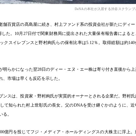
DeNAの本社が入居する渋谷スクラン
老舗百貨店の髙島屋に続き、村上ファンド系の投資会社が新たにディー
得した。10月27日付で関東財務局に提出された大量保有報告書による
クスイレブンスと野村絢氏らの保有比率は5.12％。取得総額は約14
が明らかになった翌28日のディー・エヌ・エー株は寄り付き直後から上
われ、市場は早くも反応を示した。
ブンスは、投資家・野村絢氏が実質的オーナーとされる企業だ。野村氏
して知られた村上世彰氏の長女。父のDNAを受け継ぐかのように、近
いる。
、約600億円を投じてフジ・メディア・ホールディングスの大株主に浮上