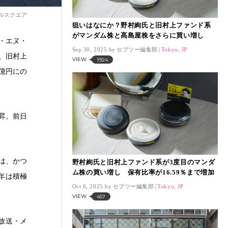
ブルスクエア
狙いはなにか？野村絢氏と旧村上ファンド系
がマンダム株と髙島屋株をさらに買い増し
・エヌ・
Sep 30, 2025.
セブツー編集部
Tokyo, JP
と、旧村上
VIEW
1924
0億円にの
昇。前日
は、かつ
野村絢氏と旧村上ファンド系が3度目のマンダ
ム株の買い増し 保有比率が16.59％まで増加
年は積極
Oct 6, 2025.
セブツー編集部
Tokyo, JP
VIEW
457
。放送・メ