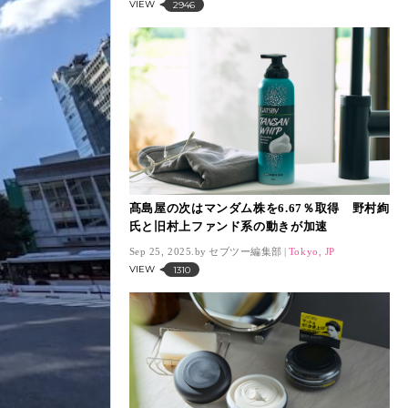
VIEW
2946
髙島屋の次はマンダム株を6.67％取得 野村絢
氏と旧村上ファンド系の動きが加速
Sep 25, 2025.
セブツー編集部
Tokyo, JP
VIEW
1310