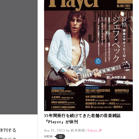
55年間発行を続けてきた老舗の音楽雑誌
『Player』が休刊
て休刊する
Jun 15, 2023.
鈴木有咲
Tokyo,JP
VIEW
33