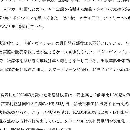
メディア『ダ・ヴィンチWeb』は継続する。『ダ・ヴィンチ』は1994
、マンガ、映画などカルチャー全般を横断する編集スタイルで支持を集
独自のポジションを築いてきた。その後、メディアファクトリーへの
KAWAが刊行を続けていた。
の公式資料では、『ダ・ヴィンチ』の月刊発行部数は10万部としている。
と実際の販売部数に差が生じるケースも少なくない。『ダ・ヴィンチ』
で、紙媒体を取り巻く環境は年々厳しさを増している。出版業界全体で
誌市場の長期低迷に加え、スマートフォンやSNS、動画メディアへのユ
日に発表した2026年3月期の通期連結決算は、売上高こそ前年比1.8％増の282
業利益は同51.3％減の81億200万円、親会社株主に帰属する当期
万円と大幅減益だった。こうした状況を受け、KADOKAWAは出版・IP創出
退を進める方針を打ち出している。グローバルでの作品展開や映像化、
移す中、紙雑誌の整理統合も加速している。