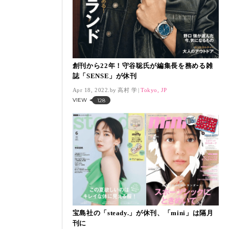
創刊から22年！守谷聡氏が編集長を務める雑
誌「SENSE」が休刊
Apr 18, 2022.
高村 学
Tokyo, JP
VIEW
128
宝島社の「steady.」が休刊、「mini」は隔月
刊に