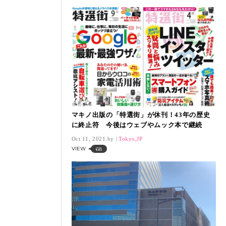
マキノ出版の「特選街」が休刊！43年の歴史
に終止符 今後はウェブやムック本で継続
Oct 11, 2021.
Tokyo,JP
VIEW
68