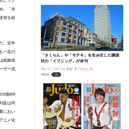
年にリク
め、「本
移管を経
ただ、近年
も一定の
「さくらん」や「モテキ」を生み出した講談
は紙媒体
社の「イブニング」が休刊
ーザー流
Dec 27, 2022.
高村 学
Tokyo,JP
VIEW
20
9億800
純利益は同
事業におい
アニメ化