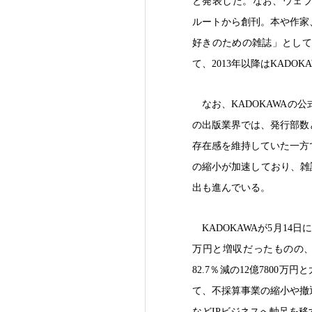
と発表した。なお、ウェブ
ルートから創刊。本や作家
好きのための雑誌」として
て、2013年以降はKADO
なお、KADOKAWA
の出版業界では、発行部数
存在感を維持していた一方
の縮小が加速しており、雑
出も進んでいる。
KADOKAWAが5月14
万円と増収だったものの、営
82.7％減の12億7800
て、不採算事業の縮小や撤
などIPビジネスへ軸足を