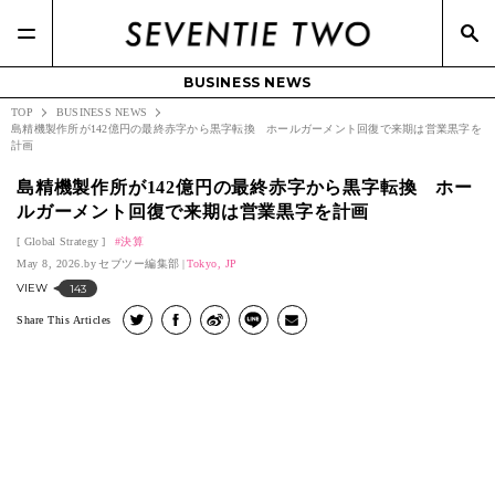
BUSINESS NEWS
TOP
BUSINESS NEWS
島精機製作所が142億円の最終赤字から黒字転換 ホールガーメント回復で来期は営業黒字を
計画
島精機製作所が142億円の最終赤字から黒字転換 ホー
ルガーメント回復で来期は営業黒字を計画
Global Strategy
決算
May 8, 2026.
セブツー編集部
Tokyo, JP
VIEW
143
Share This Articles