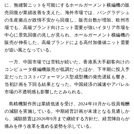
に、無縫製ニットを可能にするホールガーメント横編機の販
売回復が業績改善を支えた。海外市場では、バングラデシュ
の生産拠点が政情不安から回復し、販売台数が増加。欧州市
場でも、高級ブランド向けニット需要が強いイタリア市場を
中心に景気回復の兆しが見られ、ホールガーメント横編機の
販売が伸長した。高級ブランドによる高付加価値ニット需要
が追い風となっている。
一方、中国市場では苦戦が続いた。香港系大手顧客向けの
コンピュータ横編機販売が低調だったほか、下半期に投入予
定だったコストパフォーマンス型成型機の発売遅延も響き、
当初計画を下回る結果となった。中国経済の減速やアパレル
市場の不透明感も影響したとみられる。
島精機製作所は業績低迷を受け、2024年10月から役員報酬
の減額を実施している。中期経営計画が未達となる見通しか
ら、減額措置は2026年9月まで継続する方針だ。経営陣自らが
痛みを伴う改革を進める姿勢を示している。