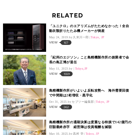
RELATED
「ユニクロ」のエアリズムがたためなかった！全自
動衣類折りたたみ機メーカーが倒産
May 24, 2019.
久米川一郎
Tokyo, JP
VIEW
167
「紀州のエジソン」こと島精機製作所の創業者で会
長の島正博が退任
May 11, 2023.
Tokyo,JP
VIEW
1559
島精機製作所がいよいよ反転攻勢へ 海外需要回復
で中間期は2桁増収・黒字化
Oct 31, 2025.
セブツー編集部
Tokyo, JP
VIEW
262
島精機製作所の通期決算は度重なる特損で142億円の
巨額最終赤字 経営陣は役員報酬を減額
May 10, 2025.
高村 学
Tokyo, JP