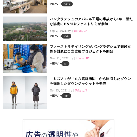
VIEW
703
バングラデシュのアパレル工場の事故から8年 新た
な協定にH&Mやファストリらが参加
Sep 2, 2021.
Tokyo, JP
VIEW
64
ファーストリテイリングがバングラデシュで難民女
性を対象に自立支援プロジェクトを開始
Nov 11, 2022.
tokyo, JP
VIEW
8
「ミズノ」が「丸八真綿布団」から回収したダウン
を採用したダウンジャケットを発売
Oct 23, 2021.
Tokyo,JP
VIEW
78