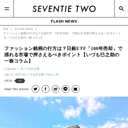
FLASH NEWS
TOP
FLASH NEWS
ファッション銘柄の行方は？日銀ETF「100年売却」で揺れる市場で押さえるべきポイント
【いづも巳之助の一株コラム】
ファッション銘柄の行方は？日銀ETF「100年売却」で
揺れる市場で押さえるべきポイント【いづも巳之助の
一株コラム】
Opinion
いづも巳之助
Sep 21, 2025.
いづも巳之助
Tokyo, JP
VIEW
117
Share This Articles