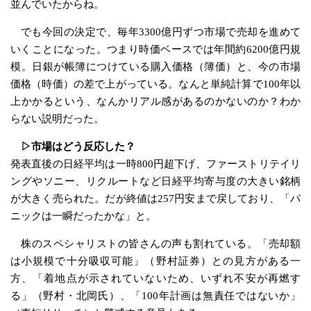
並んでいたからね。
でも今回の決定で、毎年3300億円ずつ市場で売却を進めて
いくことになった。つまり時価ベースでは年間約6200億円規
模。日銀が帳簿につけている購入価格（簿価）と、今の市場
価格（時価）の差で上がっている。なんと単純計算で100年以
上かかるという、なんかリアル感があるのかないのか？わか
らない説明だった。
▷市場はどう反応した？
発表直後の日経平均は一時800円超下げ、ファーストリテイリ
ングやソニー、リクルートなど日経平均寄与度の大きい銘柄
が大きく売られた。だが終値は257円安まで戻しており、「パ
ニックは一瞬だったかな」と。
株のスペシャリストの皆さんの声も割れている。「売却額
は小規模で十分吸収可能」（野村証券）との見方がある一
方、「着地点が示されていないため、いずれ不安が再燃す
る」（野村・北岡氏）、「100年計画は無責任ではないか」