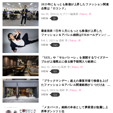
2023年にもっとも株価が上昇したファッション関連
企業は「ロコンド」
Jan 20, 2024.
セブツー編集部
Tokyo, JP
VIEW
31
最速発表！巳年１月にもっとも株価が上昇した
ファッション＆アパレル銘柄はTSIホールディング
ス、パレモHD、良品計画
Feb 1, 2025.
高村 学
Tokyo, JP
VIEW
140
「XEX」や「サルバトーレ」を展開するワイズテー
ブルが上場廃止に係る猶予期間入り銘柄に
May 31, 2021.
高村 学
Tokyo, JP
VIEW
101
「ブラックマンデー」超えの暴落市場で株価を上げ
たファッション＆アパレル関連銘柄が１つだけあっ
た！
Aug 6, 2024.
高村 学
Tokyo, JP
VIEW
122
「メタバース」銘柄の本命として夢展望が急騰し上
昇率ダントツ１位