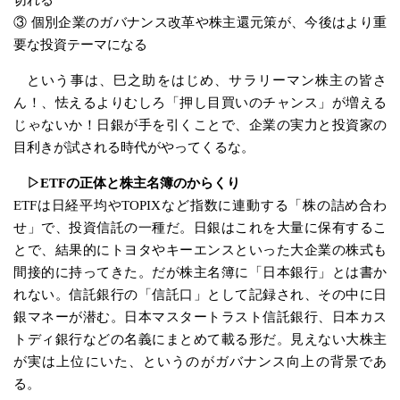
切れる
③ 個別企業のガバナンス改革や株主還元策が、今後はより重
要な投資テーマになる
という事は、巳之助をはじめ、サラリーマン株主の皆さ
ん！、怯えるよりむしろ「押し目買いのチャンス」が増える
じゃないか！日銀が手を引くことで、企業の実力と投資家の
目利きが試される時代がやってくるな。
▷ETFの正体と株主名簿のからくり
ETFは日経平均やTOPIXなど指数に連動する「株の詰め合わ
せ」で、投資信託の一種だ。日銀はこれを大量に保有するこ
とで、結果的にトヨタやキーエンスといった大企業の株式も
間接的に持ってきた。だが株主名簿に「日本銀行」とは書か
れない。信託銀行の「信託口」として記録され、その中に日
銀マネーが潜む。日本マスタートラスト信託銀行、日本カス
トディ銀行などの名義にまとめて載る形だ。見えない大株主
が実は上位にいた、というのがガバナンス向上の背景であ
る。