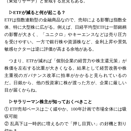
（東短リサーチ）と警戒する意見もある。
▷ETFが減ると何が起こる？
ETFは指数連動型の金融商品なので、売却による影響は指数全
体、特に大型株に広がる。例えば、日経平均型ETFは一部銘柄
の影響が大きく、「ユニクロ」やキーエンスなどは売り圧力
を受けやすい。一方で銀行株や資源株など、金利上昇や景気
敏感セクターは逆に評価が高まる余地がある。
つまり、ETFが減れば「個別企業の経営力や株主還元策」が
株価を左右する比重が大きくなる。結果として経営改善や株
主重視のガバナンス改革に拍車がかかると見られているの
だ。日銀から、他の投資家に株が渡った方が、企業に厳しい
目が届くからね。
▷サラリーマン株主が知っておくべきこと
① ETF売却ペースはごく緩やか。100年計画で市場全体には吸
収可能
② 乱高下は一時的に増えるので「押し目買い」の好機と割り