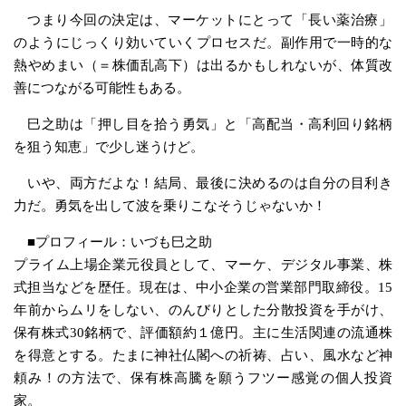
つまり今回の決定は、マーケットにとって「長い薬治療」
のようにじっくり効いていくプロセスだ。副作用で一時的な
熱やめまい（＝株価乱高下）は出るかもしれないが、体質改
善につながる可能性もある。
巳之助は「押し目を拾う勇気」と「高配当・高利回り銘柄
を狙う知恵」で少し迷うけど。
いや、両方だよな！結局、最後に決めるのは自分の目利き
力だ。勇気を出して波を乗りこなそうじゃないか！
■プロフィール：いづも巳之助
プライム上場企業元役員として、マーケ、デジタル事業、株
式担当などを歴任。現在は、中小企業の営業部門取締役。15
年前からムリをしない、のんびりとした分散投資を手がけ、
保有株式30銘柄で、評価額約１億円。主に生活関連の流通株
を得意とする。たまに神社仏閣への祈祷、占い、風水など神
頼み！の方法で、保有株高騰を願うフツー感覚の個人投資
家。