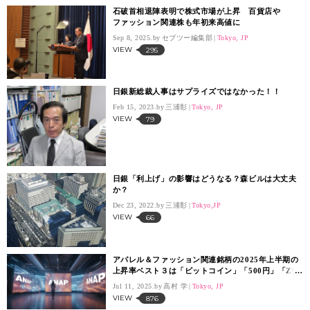
石破首相退陣表明で株式市場が上昇 百貨店や
ファッション関連株も年初来高値に
Sep 8, 2025.
セブツー編集部
Tokyo, JP
VIEW
295
日銀新総裁人事はサプライズではなかった！！
Feb 15, 2023.
三浦彰
Tokyo, JP
VIEW
79
日銀「利上げ」の影響はどうなる？森ビルは大丈夫
か？
Dec 23, 2022.
三浦彰
Tokyo,JP
VIEW
66
アパレル＆ファッション関連銘柄の2025年上半期の
上昇率ベスト３は「ビットコイン」「500円」「Z世
代」銘柄の「株高新御三家」
Jul 11, 2025.
高村 学
Tokyo, JP
VIEW
876