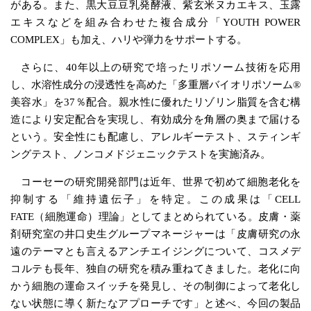
がある。また、黒大豆豆乳発酵液、紫玄米ヌカエキス、玉露
エキスなどを組み合わせた複合成分「YOUTH POWER
COMPLEX」も加え、ハリや弾力をサポートする。
さらに、40年以上の研究で培ったリポソーム技術を応用
し、水溶性成分の浸透性を高めた「多重層バイオリポソーム®
美容水」を37％配合。親水性に優れたリゾリン脂質を含む構
造により安定配合を実現し、有効成分を角層の奥まで届ける
という。安全性にも配慮し、アレルギーテスト、スティンギ
ングテスト、ノンコメドジェニックテストを実施済み。
コーセーの研究開発部門は近年、世界で初めて細胞老化を
抑制する「維持遺伝子」を特定。この成果は「CELL
FATE（細胞運命）理論」としてまとめられている。皮膚・薬
剤研究室の井口史生グループマネージャーは「皮膚研究の永
遠のテーマとも言えるアンチエイジングについて、コスメデ
コルテも長年、独自の研究を積み重ねてきました。老化に向
かう細胞の運命スイッチを発見し、その制御によって老化し
ない状態に導く新たなアプローチです」と述べ、今回の製品