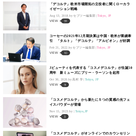
「デコルテ」欧米市場開拓の立役者に聞くローカラ
イゼーション戦略
Aug 13, 2018.
セブツー編集部
Tokyo, JP
VIEW
91
コーセーの2021年12月期決算は中国・欧米が業績牽
引 「タルト」「デコルテ」「アルビオン」が好調
Feb 21, 2022.
セブツー編集部
Tokyo, JP
VIEW
10
Jビューティを代表する「コスメデコルテ」が生誕50
周年 新ミューズにブリー・ラーソンを起用
Oct 30, 2020.
高村 学
Tokyo, JP
VIEW
9
「コスメデコルテ」から新たに５つの質感の光フェ
イスパウダーが登場
Nov 15, 2023.
Tokyo,JP
VIEW
3
「コスメデコルテ」がオンラインでのカウンセリン