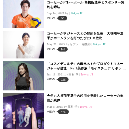
コーセーがバレーボール 高橋藍選手とスポンサー契
約を締結
Sep 14, 2023.
Tokyo,JP
VIEW
90
コーセーがドジャースとの契約を延長 大谷翔平選
手がホームランを打つたびにCM放映
May 31, 2025.
セブツー編集部
Tokyo, JP
VIEW
141
「コスメデコルテ」の藤永あすかプロダクトマネー
ジャーが登壇 No.1美容液「モイスチュア リポソー
ム」が誕生から29年目で刷新
Jun 16, 2021.
高村 学
Tokyo, JP
VIEW
225
今年も大谷翔平選手の起用を発表したコーセーの株
価が続伸
Mar 9, 2025.
高村 学
Tokyo, JP
VIEW
476