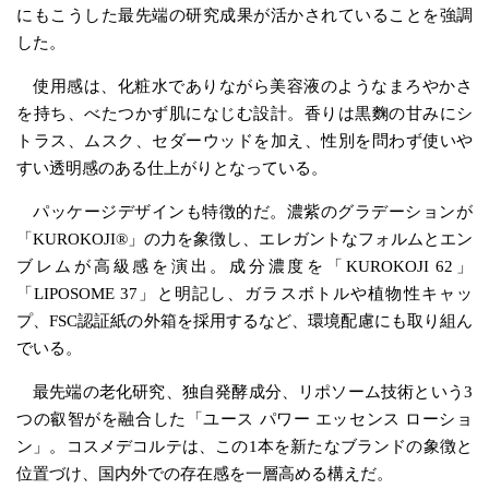
にもこうした最先端の研究成果が活かされていることを強調
した。
使用感は、化粧水でありながら美容液のようなまろやかさ
を持ち、べたつかず肌になじむ設計。香りは黒麴の甘みにシ
トラス、ムスク、セダーウッドを加え、性別を問わず使いや
すい透明感のある仕上がりとなっている。
パッケージデザインも特徴的だ。濃紫のグラデーションが
「KUROKOJI®」の力を象徴し、エレガントなフォルムとエン
ブレムが高級感を演出。成分濃度を「KUROKOJI 62」
「LIPOSOME 37」と明記し、ガラスボトルや植物性キャッ
プ、FSC認証紙の外箱を採用するなど、環境配慮にも取り組ん
でいる。
最先端の老化研究、独自発酵成分、リポソーム技術という3
つの叡智がを融合した「ユース パワー エッセンス ローショ
ン」。コスメデコルテは、この1本を新たなブランドの象徴と
位置づけ、国内外での存在感を一層高める構えだ。