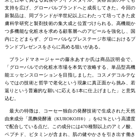
支持を広げ、グローバルブランドへと成長してきた。今回の
新製品は、同ブランドが半世紀以上にわたって培ってきた皮
膚科学研究と製剤技術の集大成と位置づけられる。高機能か
つ多機能な化粧水を求める顧客層へのアピールを強化し、国
内にとどまらず、グローバルなプレステージ市場におけるブ
ランドプレゼンスをさらに高める狙いがある。
ブランドマネージャーの藤永あすか氏は商品説明会で、
「グローバルでの化粧水市場を本気で攻略する、単品型高機
能エッセンスローションを目指しました。コスメデコルテな
らではの技術と哲学で老化という現象に真正面から挑み、若
返りという普遍的な願いに応える1本に仕上げました」と意気
込む。
最大の特徴は、コーセー独自の発酵技術で生成された天然
由来成分「黒麴発酵液（KUROKOJI®）」を62％という高濃度
で配合している点だ。この成分には470種類以上のアミノ酸、
ペプチド、ビタミンが含まれ、肌の健やかさを引き出す働き