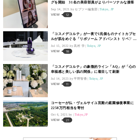
グを開始 31名の美容部員がよりパーソナルな接客
Sep 14, 2021.
セブツー編集部
Tokyo, JP
VIEW
12
「コスメデコルテ」が一夜で1兆個ものナイトカプセ
ルが肌をめぐる「リポソーム アドバンスト リペアク
リーム」を発売
Jul 15, 2022.
高村 学
Tokyo, JP
VIEW
18
「コスメデコルテ」の象徴的ライン「AQ」が「心の
幸福感と美しい肌の関係」に着目して刷新
Jul 14, 2023.
平野智香
Tokyo, JP
VIEW
11
コーセーが仏・ヴェルサイユ宮殿の庭園修復事業に
2258万円相当を寄付
Oct 6, 2021.
Tokyo,JP
VIEW
21