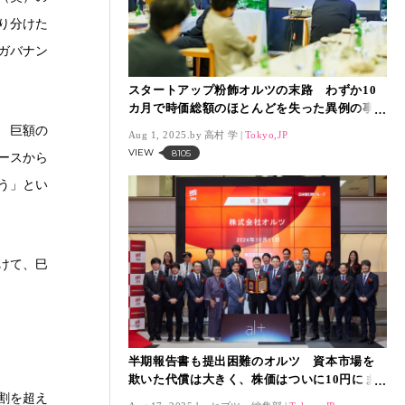
り分けた
ガバナン
スタートアップ粉飾オルツの末路 わずか10
カ月で時価総額のほとんどを失った異例の事
態
、巨額の
Aug 1, 2025.
高村 学
Tokyo,JP
VIEW
8105
ースから
う」とい
けて、巳
半期報告書も提出困難のオルツ 資本市場を
欺いた代償は大きく、株価はついに10円にま
で下落
割を超え