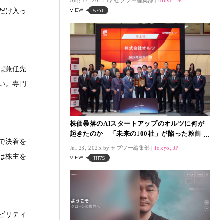
Aug 17, 2025.
セブツー編集部
Tokyo, JP
VIEW
だけ入っ
5741
ば兼任先
い。専門
。
株価暴落のAIスタートアップのオルツに何が
起きたのか 「未来の100社」が陥った粉飾の
で決着を
深層
Jul 28, 2025.
セブツー編集部
Tokyo, JP
は株主を
VIEW
11175
ビリティ