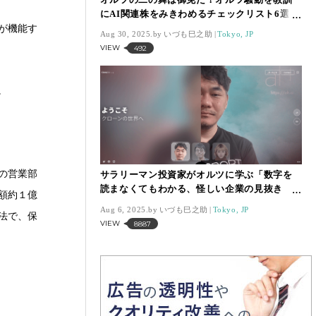
にAI関連株をみきわめるチェックリスト6選
【いづも巳之助の一株コラム】
が機能す
Aug 30, 2025.
いづも巳之助
Tokyo, JP
VIEW
492
。
の営業部
サラリーマン投資家がオルツに学ぶ「数字を
読まなくてもわかる、怪しい企業の見抜き
額約１億
方」【いづも巳之助の一株コラム】
Aug 6, 2025.
いづも巳之助
Tokyo, JP
法で、保
VIEW
8887