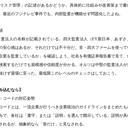
リスク管理」の記述があるかどうか。具体的に仕組みや改善策まで書
。最近のフジテレビ事件でも、内部監査が機能せず問題化したよね。
績
査法人の名称が記載されている。四大監査法人（EY新日本、あずさ
定の安心感はあるが、それだけでは不十分だ。非・四大ファームを使って
企業を監査しているか」を確認しよう。社名を有価証券報告書で見て、
検索するだけでも規模感や信頼度が分かる。オルツは中堅の監査法人が
抜けず退場に至った。最低限このレベルのチェックはしておこう。
み込むなら】
・コードの対応姿勢
コードとは、一流企業が行うべき企業統治のガイドラインをまとめたも
みで、各社は「遵守」または「説明」を選んで開示している。説明が具
されるが、抽象的なら「形だけ」と見なされる。