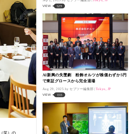
VIEW
529
AI新興の失墜劇 粉飾オルツが株価わずか5円
で東証グロースから完全退場
Aug 29, 2025.
セブツー編集部
Tokyo, JP
VIEW
1313
（笑）の