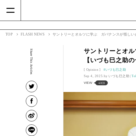
TOP
FLASH NEWS
サントリーとオルツに学ぶ ガバナンスが怪しい
サントリーとオル
Share This Articles
【いづも巳之助の
Opinion
いづも巳之助
Sep 4, 2025.
いづも巳之助
To
VIEW
4103