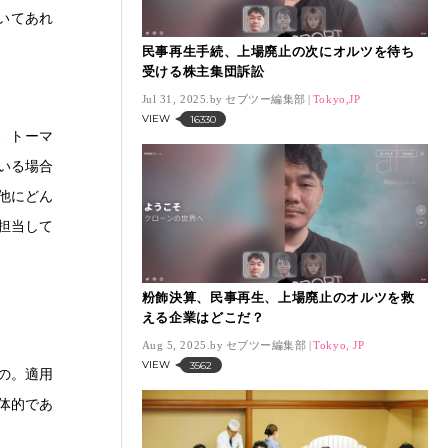
いてあれ
民事再生手続、上場廃止の次にオルツを待ち
受ける株主集団訴訟
Jul 31, 2025.
セブツー編集部
Tokyo,JP
VIEW
16330
、トーマ
いる場合
他にどん
担当して
粉飾決算、民事再生、上場廃止のオルツを救
える企業はどこだ？
Aug 5, 2025.
セブツー編集部
Tokyo, JP
VIEW
3562
の。適用
体的であ