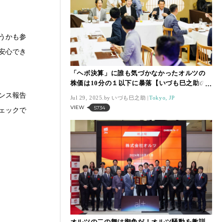
うかも参
安心でき
「ヘボ決算」に誰も気づかなかったオルツの
株価は10分の１以下に暴落【いづも巳之助の
一株コラム】
ンス報告
Jul 29, 2025.
いづも巳之助
Tokyo, JP
VIEW
5734
ェックで
オルツの二の舞は御免だ！オルツ騒動を教訓