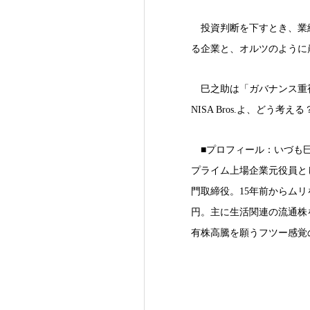
投資判断を下すとき、業
る企業と、オルツのように
巳之助は「ガバナンス重
NISA Bros.よ、どう考える
■プロフィール：いづも
プライム上場企業元役員と
門取締役。15年前からム
円。主に生活関連の流通株
有株高騰を願うフツー感覚