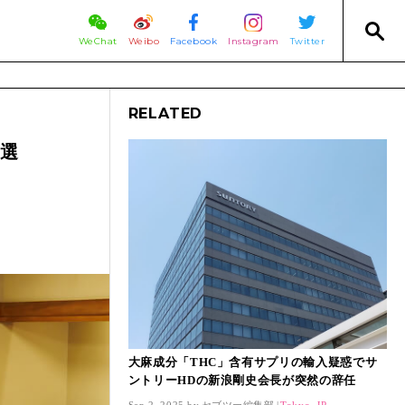
WeChat
Weibo
Facebook
Instagram
Twitter
RELATED
8選
大麻成分「THC」含有サプリの輸入疑惑でサ
ントリーHDの新浪剛史会長が突然の辞任
Sep 2, 2025.
セブツー編集部
Tokyo, JP