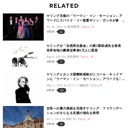
RELATED
ケリング主催の「ウーマン・イン・モーション」ア
ワードにスパイク・リー監督やソン・ガンホが参
加
Jul 14, 2021.
西岡愛華
Tokyo, JP
VIEW
6
ケリングが「自然再生基金」の第1期助成先を発表​​
世界各地の農業従事者6万人に恩恵
Sep 6, 2021.
西岡愛華
Tokyo, JP
VIEW
7
ケリングとカンヌ国際映画祭がニコール・キッドマ
ンに「ウーマン・イン・モーション」アワードを授
与
May 1, 2025.
セブツー編集部
Tokyo,JP
VIEW
50
女性への暴力根絶を目指すケリング・ファウンデー
ションがさらなる支援の強化を表明
Jul 2, 2021.
高村 学
Tokyo, JP
VIEW
9