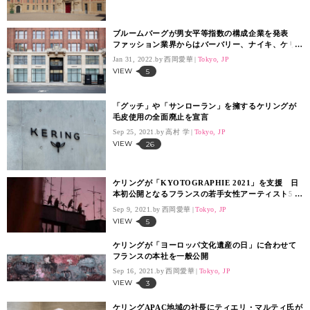
ブルームバーグが男女平等指数の構成企業を発表
ファッション業界からはバーバリー、ナイキ、ケリ
ングなどが選出
Jan 31, 2022.
西岡愛華
Tokyo, JP
VIEW
5
「グッチ」や「サンローラン」を擁するケリングが
毛皮使用の全面廃止を宣言
Sep 25, 2021.
高村 学
Tokyo, JP
VIEW
26
ケリングが「KYOTOGRAPHIE 2021」を支援 日
本初公開となるフランスの若手女性アーティスト5名
の写真展を開催
Sep 9, 2021.
西岡愛華
Tokyo, JP
VIEW
5
ケリングが「ヨーロッパ文化遺産の日」に合わせて
フランスの本社を一般公開
Sep 16, 2021.
西岡愛華
Tokyo, JP
VIEW
3
ケリングAPAC地域の社長にティエリ・マルティ氏が