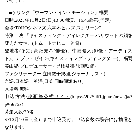
りそうだ。
■ケリング「ウーマン・イン・モーション」概要
日時:2025年11月2日(日)13:30開演、16:45終演(予定)
会場:TOHOシネマズ 六本木ヒルズ スクリーン2
特別上映:『キャスティング・ディレクター ハリウッドの顔を
変えた女性』(トム・ドナヒュー監督)
登壇者(予定):高畑充希(俳優)、中島健人(俳優・アーティス
ト)、デブラ・ゼイン(キャスティング・ディレクタ ー)、福間
美由紀(プロデューサー)/ 是枝裕和(映画監督)
ファシリテーター:立田敦子(映画ジャーナリスト)
言語:日本語・英語(日英 同時通訳あり)
入場料:無料
申込方法:
映画祭公式サイト
(https://2025.tiff-jp.net/news/ja/?
p=66762)
募集人数:30名
※10月10日（金）まで申込受付。申込多数の場合には抽選と
なります。