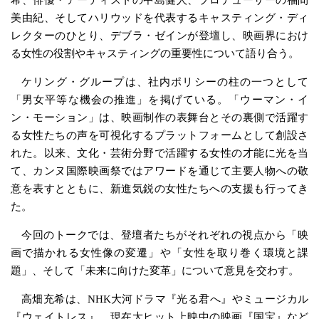
希、俳優・アーティストの中島健人、プロデューサーの福間
美由紀、そしてハリウッドを代表するキャスティング・ディ
レクターのひとり、デブラ・ゼインが登壇し、映画界におけ
る女性の役割やキャスティングの重要性について語り合う。
ケリング・グループは、社内ポリシーの柱の一つとして
「男女平等な機会の推進」を掲げている。「ウーマン・イ
ン・モーション」は、映画制作の表舞台とその裏側で活躍す
る女性たちの声を可視化するプラットフォームとして創設さ
れた。以来、文化・芸術分野で活躍する女性の才能に光を当
て、カンヌ国際映画祭ではアワードを通じて主要人物への敬
意を表すとともに、新進気鋭の女性たちへの支援も行ってき
た。
今回のトークでは、登壇者たちがそれぞれの視点から「映
画で描かれる女性像の変遷」や「女性を取り巻く環境と課
題」、そして「未来に向けた変革」について意見を交わす。
高畑充希は、NHK大河ドラマ『光る君へ』やミュージカル
『ウェイトレス』、現在大ヒット上映中の映画『国宝』など