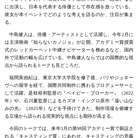
に出演し、日本を代表する俳優として存在感を放っている。
彼女が本イベントでどのような考えを語るのか、注目が集ま
る。
中島健人は、俳優・アーティストとして活躍し、今年2月に
は主演映画『知らないカノジョ』が公開。アカデミー賞授賞
式のレッドカーペット中継ナビゲーターを務めるなど、国内
外で活動の幅を広げている。中島健人ならではの国際的な視
点から語られるトークも見どころだ。
福間美由紀は、東京大学大学院を修了後、パリやジュネー
ヴへの留学を経て、国際共同制作に携わるプロデューサーと
して活躍。是枝裕和監督の『ベイビー・ブローカー』（2022
年）や、石川慶監督によるカズオ・イシグロ原作『遠い山な
みの光』（2025年）などを手掛けてきた。制作現場を俯瞰す
る立場から語られる現実的な視点にも期待が高まる。
今回のトークでは、来年3月の第98回アカデミー賞で新設さ
れる「キャスティング賞」にあわせ、キャスティングの意義