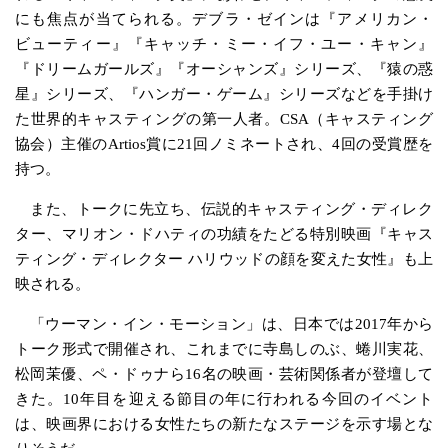
にも焦点が当てられる。デブラ・ゼインは『アメリカン・
ビューティー』『キャッチ・ミー・イフ・ユー・キャン』
『ドリームガールズ』『オーシャンズ』シリーズ、『猿の惑
星』シリーズ、『ハンガー・ゲーム』シリーズなどを手掛け
た世界的キャスティングの第一人者。CSA（キャスティング
協会）主催のArtios賞に21回ノミネートされ、4回の受賞歴を
持つ。
また、トークに先立ち、伝説的キャスティング・ディレク
ター、マリオン・ドハティの功績をたどる特別映画『キャス
ティング・ディレクター ハリウッドの顔を変えた女性』も上
映される。
「ウーマン・イン・モーション」は、日本では2017年から
トーク形式で開催され、これまでに寺島しのぶ、蜷川実花、
松岡茉優、ペ・ドゥナら16名の映画・芸術関係者が登壇して
きた。10年目を迎える節目の年に行われる今回のイベント
は、映画界における女性たちの新たなステージを示す場とな