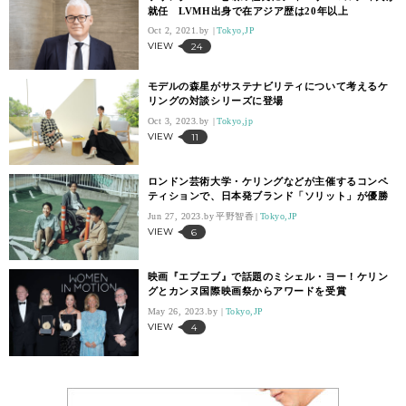
就任 LVMH出身で在アジア歴は20年以上
Oct 2, 2021.
Tokyo,JP
VIEW
24
モデルの森星がサステナビリティについて考えるケ
リングの対談シリーズに登場
Oct 3, 2023.
Tokyo,jp
VIEW
11
ロンドン芸術大学・ケリングなどが主催するコンペ
ティションで、日本発ブランド「ソリット」が優勝
Jun 27, 2023.
平野智香
Tokyo,JP
VIEW
6
映画『エブエブ』で話題のミシェル・ヨー！ケリン
グとカンヌ国際映画祭からアワードを受賞
May 26, 2023.
Tokyo,JP
VIEW
4