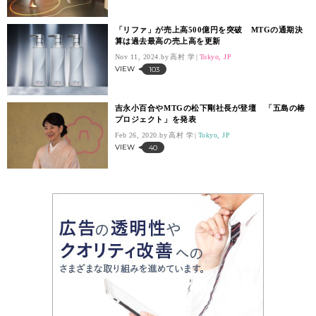
「リファ」が売上高500億円を突破 MTGの通期決
算は過去最高の売上高を更新
Nov 11, 2024.
高村 学
Tokyo, JP
VIEW
103
吉永小百合やMTGの松下剛社長が登壇 「五島の椿
プロジェクト」を発表
Feb 26, 2020.
高村 学
Tokyo, JP
VIEW
40