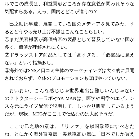
ルでこの成長は、利益貢献どころか存在意義が問われそうな
気配すらある。えっ、国内とどこが違うの？
巳之助は早速、展開している国のメディアを見てみた。す
るとどうやら売り上げ不振はこんなことらしい。
①まだ美容機器が高価格帯の製品として普及していない国が
多く、価値が理解されにくい。
②ドラッグストア商品としては「高すぎる」「必需品に見え
ない」という指摘多し。
③海外ではSNS／口コミ主体のマーケティングは大々的に展開
されておらず、立体のプロモーションもほぼやっていない。
おいおい、こんな感じじゃ世界進出は難しいんじゃない
の？ドクターシーラボやYA‑MANは、医学や科学のエビデン
スを元にライブ配信で説明して、しっかり販売しているよう
だが、現状、MTGがここまで仕込むのは大変そうだ。
ここで巳之助の案は、「リファ」を鎖国政策にすべきだ
ね。とにかく海外富裕層・美意識高い層に「日本でしか買え