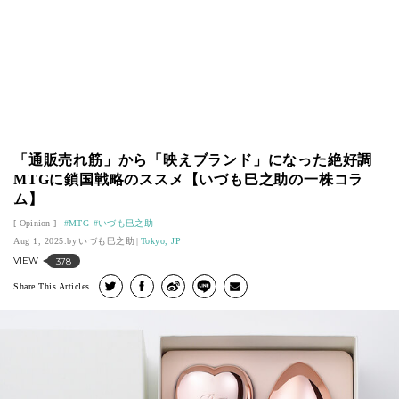
「通販売れ筋」から「映えブランド」になった絶好調
MTGに鎖国戦略のススメ【いづも巳之助の一株コラ
ム】
Opinion
MTG
いづも巳之助
Aug 1, 2025.
いづも巳之助
Tokyo, JP
VIEW
378
Share This Articles