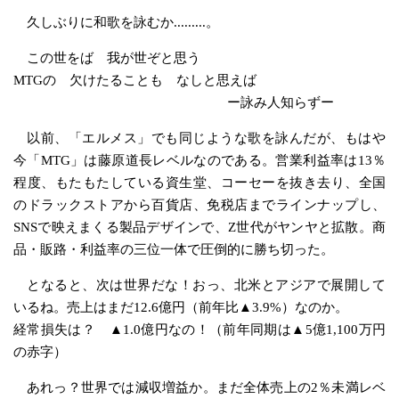
久しぶりに和歌を詠むか.........。
この世をば 我が世ぞと思う
MTGの 欠けたることも なしと思えば
ー詠み人知らずー
以前、「エルメス」でも同じような歌を詠んだが、もはや
今「MTG」は藤原道長レベルなのである。営業利益率は13％
程度、もたもたしている資生堂、コーセーを抜き去り、全国
のドラックストアから百貨店、免税店までラインナップし、
SNSで映えまくる製品デザインで、Z世代がヤンヤと拡散。商
品・販路・利益率の三位一体で圧倒的に勝ち切った。
となると、次は世界だな！おっ、北米とアジアで展開して
いるね。売上はまだ12.6億円（前年比▲3.9%）なのか。
経常損失は？ ▲1.0億円なの！（前年同期は▲5億1,100万円
の赤字）
あれっ？世界では減収増益か。まだ全体売上の2％未満レベ