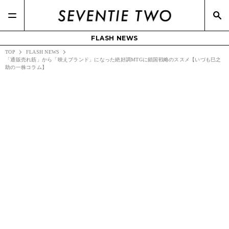
FLASH NEWS
TOP
FLASH NEWS
「通販売れ筋」から「映えブランド」になった絶好調MTGに鎖国戦略のススメ【いづも巳之
助の一株コラム】