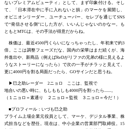
ないプレミアムビューティ」として、まず印象付ける。そし
て、「日本滞在中に手に入れないと損」のマーケを展開し、
オピニオンリーダー、ユーチューバー、セレブを通じてSNS
で“発信させる側”にした方が、いいんじゃないのかなー。も
ともとMTGは、その手法が得意だからね。
株価は、最近4500円くらいになっちゃったし、年初来で約3
倍。ここは調整フェーズだな。国内の栄華はまだ続くが、海
外進出や、新商品（例えばReDがリファの兄弟の様に見えるよ
うなストーリーになったら）で次の一手がチラッと見えて、
更に4000円を割る局面だったら、GOサインだと思うね。
▶巳之助レーダー 2ニョロ ここは、監視で
地合いの悪い時に、もしももしも4000円を割ったら......。
（１ニョロ＝素通り ２ニョロ＝監視 ３ニョロ＝今だ！）
■プロフィール：いづも巳之助
プライム上場企業元役員として、マーケ、デジタル事業、株
式担当などを歴任。現在は、中小企業の営業部門取締役。15