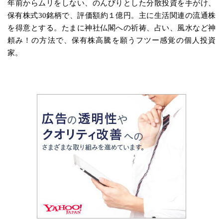
年前からムリをしない、のんびりとした分散投資を手がけ、
保有株式30銘柄で、評価額約１億円。主に生活関連の流通株
を得意とする。たまに神社仏閣への祈祷、占い、風水など神
頼み！の方法で、保有株高騰を願うフツー感覚の個人投資
家。