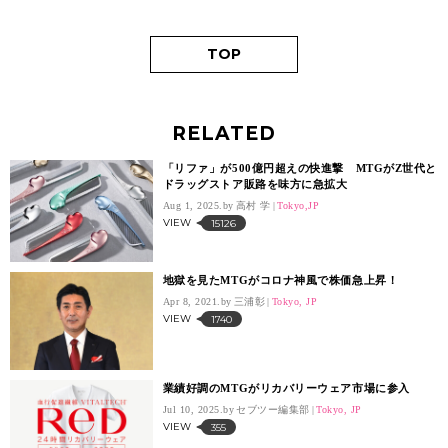
TOP
RELATED
「リファ」が500億円超えの快進撃 MTGがZ世代と
ドラッグストア販路を味方に急拡大
Aug 1, 2025.
高村 学
Tokyo,JP
VIEW
15126
地獄を見たMTGがコロナ神風で株価急上昇！
Apr 8, 2021.
三浦彰
Tokyo, JP
VIEW
1740
業績好調のMTGがリカバリーウェア市場に参入
Jul 10, 2025.
セブツー編集部
Tokyo, JP
VIEW
355