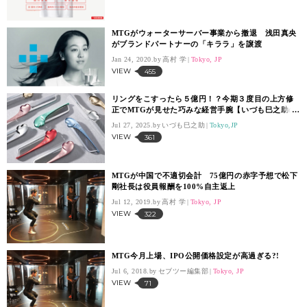
MTGがウォーターサーバー事業から撤退 浅田真央
がブランドパートナーの「キララ」を譲渡
Jan 24, 2020.
高村 学
Tokyo, JP
VIEW
455
リングをこすったら５億円！？今期３度目の上方修
正でMTGが見せた巧みな経営手腕【いづも巳之助の
一株コラム】
Jul 27, 2025.
いづも巳之助
Tokyo,JP
VIEW
361
MTGが中国で不適切会計 75億円の赤字予想で松下
剛社長は役員報酬を100%自主返上
Jul 12, 2019.
高村 学
Tokyo, JP
VIEW
322
MTG今月上場、IPO公開価格設定が高過ぎる?!
Jul 6, 2018.
セブツー編集部
Tokyo, JP
VIEW
71