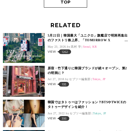
TOP
RELATED
5月22日｜韓国最大「ユニクロ」旗艦店で明洞再進出
のファストリ株上昇、「TOMORROW X
TOGETHER」のボムギュ起用 「SVT グローバ
May 23, 2026.
高村 学
Seoul, KR
ル」は3日続伸
VIEW
1262
原宿・竹下通りに韓国ブランドが続々オープン、第2
の明洞に？
Jul 27, 2018.
セブツー編集部
Tokyo, JP
VIEW
193
韓国ではタトゥーはファッション？BTSやTWICEの
タトゥーデザインを紹介！
Jun 27, 2022.
セブツー編集部
Tokyo, JP
VIEW
393