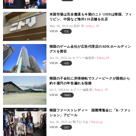
米国市場は完全撤退も今期のニトリHDは韓国、フィ
リピン、中国など海外110店舗を出店
May 18, 2024.
高村 学
tokyo, JP
VIEW
105
韓国のゲーム会社が広告代理店のADKホールディン
グスを買収
Jun 25, 2025.
セブツー編集部
Tokyo,JP
VIEW
435
韓国の子会社に所得移転でスノーピークが国税から
約６億円の申告漏れを指摘
Jul 2, 2024.
セブツー編集部
Tokyo, JP
VIEW
1880
韓国ファーストレディー 国際博覧会に「K-ファッ
ション」アピール
Sep 29, 2023.
鴨下ひろみ
Tokyo,jp
VIEW
261