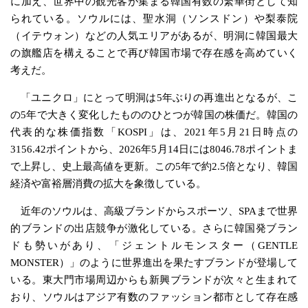
に加え、世界中の観光客が集まる韓国有数の繁華街として知
られている。ソウルには、聖水洞（ソンスドン）や梨泰院
（イテウォン）などの人気エリアがあるが、明洞に韓国最大
の旗艦店を構えることで再び韓国市場で存在感を高めていく
考えだ。
「ユニクロ」にとって明洞は5年ぶりの再進出となるが、こ
の5年で大きく変化したもののひとつが韓国の株価だ。韓国の
代表的な株価指数「KOSPI」は、2021年5月21日時点の
3156.42ポイントから、2026年5月14日には8046.78ポイントま
で上昇し、史上最高値を更新。この5年で約2.5倍となり、韓国
経済や富裕層消費の拡大を象徴している。
近年のソウルは、高級ブランドからスポーツ、SPAまで世界
的ブランドの出店競争が激化している。さらに韓国発ブラン
ドも勢いがあり、「ジェントルモンスター（GENTLE
MONSTER）」のように世界進出を果たすブランドが登場して
いる。東大門市場周辺からも新興ブランドが次々と生まれて
おり、ソウルはアジア有数のファッション都市として存在感