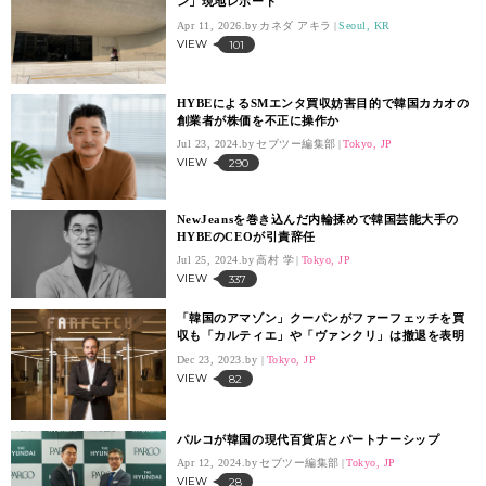
ン」現地レポート
Apr 11, 2026.
カネダ アキラ
Seoul, KR
VIEW
101
HYBEによるSMエンタ買収妨害目的で韓国カカオの
創業者が株価を不正に操作か
Jul 23, 2024.
セブツー編集部
Tokyo, JP
VIEW
290
NewJeansを巻き込んだ内輪揉めで韓国芸能大手の
HYBEのCEOが引責辞任
Jul 25, 2024.
高村 学
Tokyo, JP
VIEW
337
「韓国のアマゾン」クーパンがファーフェッチを買
収も「カルティエ」や「ヴァンクリ」は撤退を表明
Dec 23, 2023.
Tokyo, JP
VIEW
82
パルコが韓国の現代百貨店とパートナーシップ
Apr 12, 2024.
セブツー編集部
Tokyo, JP
VIEW
28