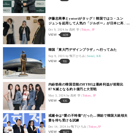
伊藤忠商事とyutoriがタッグ！韓国ではコ・ユン
ジュンを起用して人気の「ジルボー」が日本に再上
陸
Oct 9, 2024.
高村 学
Tokyo, JP
VIEW
409
韓国「東大門デザインプラザ」へ行ってみた
Sep 9, 2023.
鴨下ひろみ
Seoul, KR
VIEW
155
内紛勃発の韓国芸能のHYBEは最終利益が前期比
87％減となる約３億円と大苦戦
May 3, 2024.
高村 学
Tokyo, JP
VIEW
105
戒厳令は“愛の不時着”だった…弾劾で韓国大統領夫
妻を待ち受ける試練
Dec 14, 2024.
鴨下ひろみ
Tokyo,JP
VIEW
1627