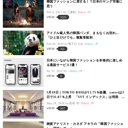
韓国ファッションに屈する！？日本のヤング市場に
思う
Feb 5, 2021.
三浦彰
Tokyo, JP
VIEW
1025
アイドル級人気の韓国パンダ、まもなくお別れ…
「ひと目だけでも」観覧客殺到
Feb 20, 2024.
鴨下ひろみ
Tokyo, JP
VIEW
152
日本にいながら韓国ファッションを本格的に楽しめ
る通販サービス3選！
Jul 25, 2022.
Tokyo, JP
VIEW
8
5月19日｜TOKYO BASEが11.75％急騰、yutoriは3
日で31.07％上昇 「SVT インデックス」は明洞
オープンのファストリ主導で12,753.2ポイント
May 19, 2026.
高村 学
Tokyo, JP
VIEW
567
雑貨アナリスト・カネダ アキラの「韓国ファッショ