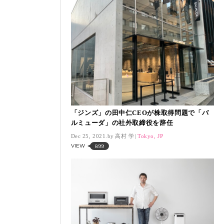
「ジンズ」の田中仁CEOが株取得問題で「バ
ルミューダ」の社外取締役を辞任
Dec 25, 2021.
高村 学
Tokyo, JP
VIEW
899