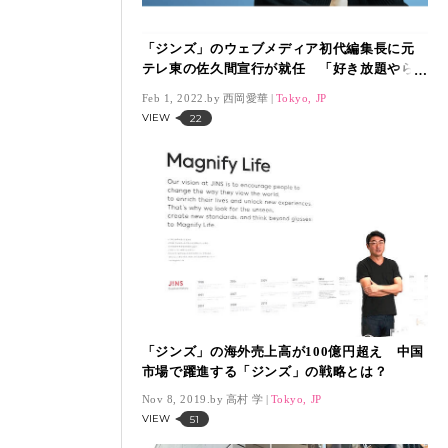
「ジンズ」のウェブメディア初代編集長に元
テレ東の佐久間宣行が就任 「好き放題やら
せて頂こうと思います」
Feb 1, 2022.
西岡愛華
Tokyo, JP
VIEW
22
「ジンズ」の海外売上高が100億円超え 中国
市場で躍進する「ジンズ」の戦略とは？
Nov 8, 2019.
高村 学
Tokyo, JP
VIEW
51