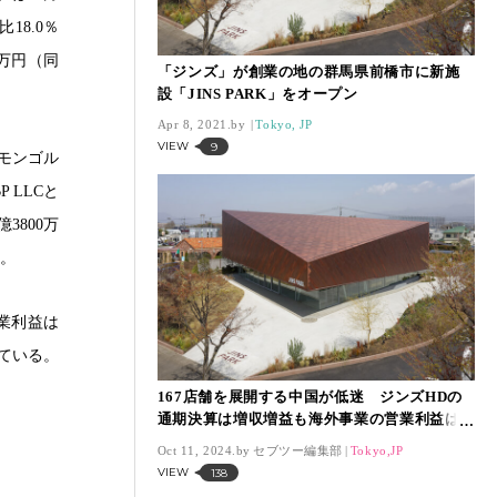
18.0％
0万円（同
「ジンズ」が創業の地の群馬県前橋市に新施
設「JINS PARK」をオープン
Apr 8, 2021.
Tokyo, JP
VIEW
9
はモンゴル
 LLCと
3800万
だ。
営業利益は
している。
。
167店舗を展開する中国が低迷 ジンズHDの
通期決算は増収増益も海外事業の営業利益は
88％減
Oct 11, 2024.
セブツー編集部
Tokyo,JP
VIEW
138