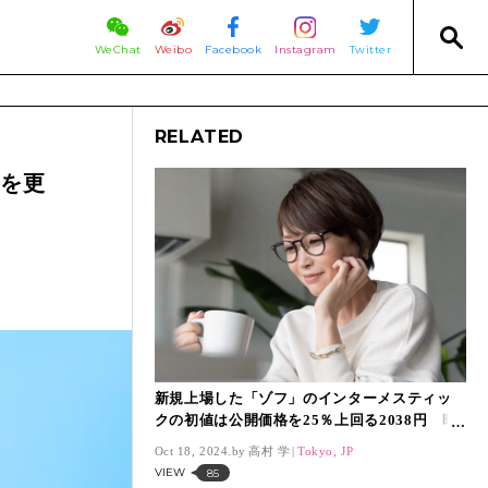
WeChat
Weibo
Facebook
Instagram
Twitter
RELATED
高を更
新規上場した「ゾフ」のインターメスティッ
クの初値は公開価格を25％上回る2038円 時
価総額は623億円
Oct 18, 2024.
高村 学
Tokyo, JP
VIEW
85