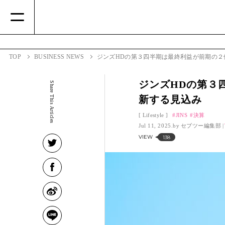
TOP
BUSINESS NEWS
ジンズHDの第３四半期は最終利益が前期の２
ジンズHDの第３
Share This Articles
新する見込み
Lifestyle
JINS
決算
Jul 11, 2025.
セブツー編集部
VIEW
138