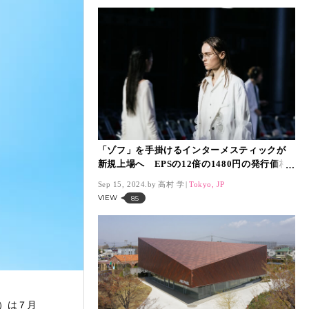
「ゾフ」を手掛けるインターメスティックが
新規上場へ EPSの12倍の1480円の発行価格
で時価総額は452億円
Sep 15, 2024.
高村 学
Tokyo, JP
VIEW
85
）は７月