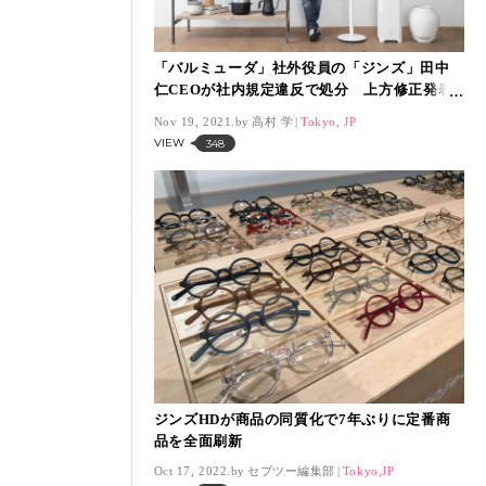
「バルミューダ」社外役員の「ジンズ」田中
仁CEOが社内規定違反で処分 上方修正発表
前に同社株を買い付け
Nov 19, 2021.
高村 学
Tokyo, JP
VIEW
348
ジンズHDが商品の同質化で7年ぶりに定番商
品を全面刷新
Oct 17, 2022.
セブツー編集部
Tokyo,JP