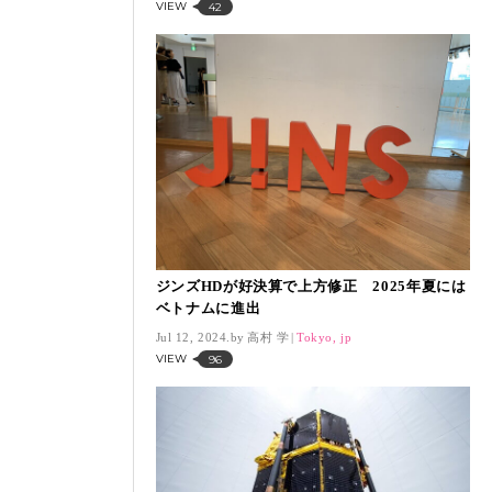
VIEW
42
ジンズHDが好決算で上方修正 2025年夏には
ベトナムに進出
Jul 12, 2024.
高村 学
Tokyo, jp
VIEW
96