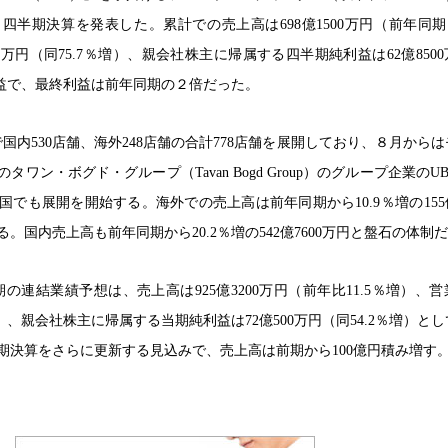
３四半期決算を発表した。累計での売上高は698億1500万円（前年同期比
0万円（同75.7％増）、親会社株主に帰属する四半期純利益は62億850
増益で、最終利益は前年同期の２倍だった。
国内530店舗、海外248店舗の合計778店舗を展開しており、８月から
ン・ボグド・グループ（Tavan Bogd Group）のグループ企業のUBP
でも展開を開始する。海外での売上高は前年同期から10.9％増の155億
。国内売上高も前年同期から20.2％増の542億7600万円と盤石の体制
月期の連結業績予想は、売上高は925億3200万円（前年比11.5％増）、
9％増）、親会社株主に帰属する当期純利益は72億500万円（同54.2％増）と
月期決算をさらに更新する見込みで、売上高は前期から100億円積み増す