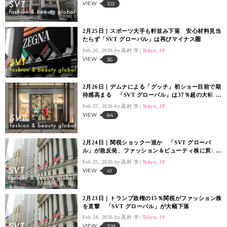
VIEW
103
2月25日｜スポーツ大手も軒並み下落 安心材料見当
たらず「SVT グローバル」は再びマイナス圏
Feb 26, 2026.
高村 学
Tokyo, JP
VIEW
36
2月26日｜デムナによる「グッチ」初ショー目前で期
待感高まる 「SVT グローバル」は37％超の大幅反
発
Feb 27, 2026.
高村 学
Tokyo, JP
VIEW
84
2月24日｜関税ショック一巡か 「SVT グローバ
ル」が急反発、ファッション＆ビューティ株に買い
戻し
Feb 25, 2026.
高村 学
Tokyo, JP
VIEW
41
2月23日｜トランプ政権の15％関税がファッション株
を直撃 「SVT グローバル」が大幅下落
Feb 24, 2026.
高村 学
Tokyo, JP
VIEW
109