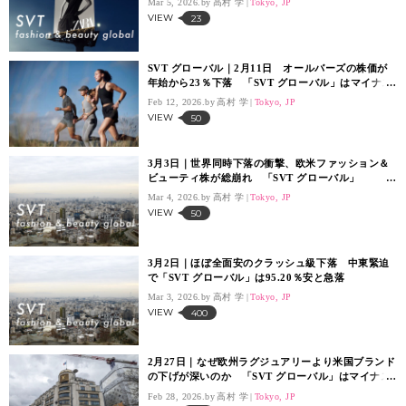
Mar 5, 2026.
高村 学
Tokyo, JP
VIEW
23
SVT グローバル｜2月11日 オールバーズの株価が
年始から23％下落 「SVT グローバル」はマイナス
5.53％と反落
Feb 12, 2026.
高村 学
Tokyo, JP
VIEW
50
3月3日｜世界同時下落の衝撃、欧米ファッション＆
ビューティ株が総崩れ 「SVT グローバル」
103.76％の大幅下落
Mar 4, 2026.
高村 学
Tokyo, JP
VIEW
50
3月2日｜ほぼ全面安のクラッシュ級下落 中東緊迫
で「SVT グローバル」は95.20％安と急落
Mar 3, 2026.
高村 学
Tokyo, JP
VIEW
400
2月27日｜なぜ欧州ラグジュアリーより米国ブランド
の下げが深いのか 「SVT グローバル」はマイナス
46％の大幅下落
Feb 28, 2026.
高村 学
Tokyo, JP