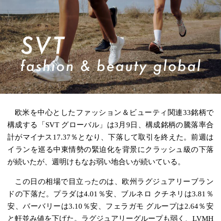
欧米を中心としたファッション＆ビューティ関連33銘柄で
構成する「SVT グローバル」は3月9日、構成銘柄の騰落率合
計がマイナス17.37％となり、下落して取引を終えた。前週は
イランを巡る中東情勢の緊迫化を背景にクラッシュ級の下落
が続いたが、週明けもなお弱い地合いが続いている。
この日の相場で目立ったのは、欧州ラグジュアリーブラン
ドの下落だ。プラダは4.01％安、ブルネロ クチネリは3.81％
安、バーバリーは3.10％安、フェラガモ グループは2.64％安
と軒並み値を下げた。ラグジュアリーグループも弱く、LVMH