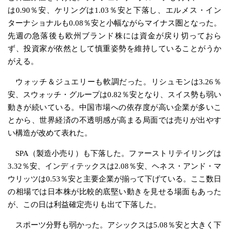
は0.90％安、ケリングは1.03％安と下落し、エルメス・イン
ターナショナルも0.08％安と小幅ながらマイナス圏となった。
先週の急落後も欧州ブランド株には資金が戻り切っておら
ず、投資家が依然として慎重姿勢を維持していることがうか
がえる。
ウォッチ＆ジュエリーも軟調だった。リシュモンは3.26％
安、スウォッチ・グループは0.82％安となり、スイス勢も弱い
動きが続いている。中国市場への依存度が高い企業が多いこ
とから、世界経済の不透明感が高まる局面では売りが出やす
い構造が改めて表れた。
SPA（製造小売り）も下落した。ファーストリテイリングは
3.32％安、インディテックスは2.08％安、ヘネス・アンド・マ
ウリッツは0.53％安と主要企業が揃って下げている。ここ数日
の相場では日本株が比較的底堅い動きを見せる場面もあった
が、この日は利益確定売りも出て下落した。
スポーツ分野も弱かった。アシックスは5.08％安と大きく下