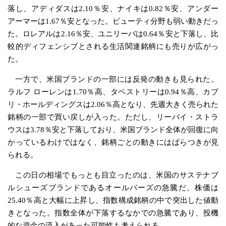
落し、アディダスは2.10％安、ナイキは0.82％安、アンダー
アーマーは1.67％安となった。ビューティ分野も弱い動きだっ
た。ロレアルは2.16％安、ユニリーバは0.64％安と下落し、比
較的ディフェンシブとされる生活関連銘柄にも売りが広がっ
た。
一方で、米国ブランドの一部には反発の動きも見られた。
ラルフ ローレンは1.70％高、タペストリーは0.94％高、カプ
リ・ホールディングスは2.06％高となり、先週大きく売られた
銘柄の一部で買い戻しが入った。ただし、リーバイ・ストラ
ウスは3.78％安と下落しており、米国ブランド全体が回復に向
かっているわけではなく、銘柄ごとの動きにはばらつきが見
られる。
この日の相場でもっとも目立ったのは、米国のサステナブ
ルシューズブランドであるオールバーズの急騰だ。株価は
25.40％高と大幅に上昇し、指数構成銘柄の中で突出した値動
きとなった。指数全体が下落するなかでの急騰であり、投機
的な資金の流入があった可能性も考えられる。