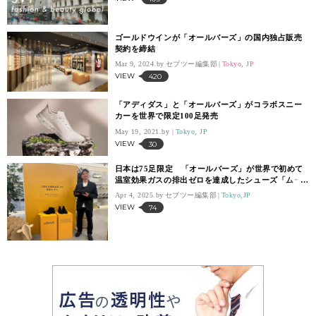
ゴールドウインが「オールバーズ」の国内独占販売
契約を締結
Mar 9, 2024.
セブツー編集部
Tokyo, JP
VIEW
420
「アディダス」と「オールバーズ」がコラボスニー
カーを世界で限定100足発売
May 19, 2021.
Tokyo, JP
VIEW
30
日本は75足限定 「オールバーズ」が世界で初めて
温室効果ガスの排出ゼロを達成したシューズ「ムー
ンショットゼロ」を発売
Apr 4, 2025.
セブツー編集部
Tokyo,JP
VIEW
74