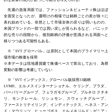
先週の急落局面では、ファッション＆ビューティ株はほぼ
全面安となったが、週明けの相場では銘柄ごとの差が徐々に
表れ始めている。依然として市場全体の戻りは弱いものの、
米国ブランドの一部では買い戻しが見られるなど、パニック
的な売りの段階から、個別銘柄の評価が意識される局面へと
移りつつある可能性もある。
※「SVT グローバル」は原則として本国のプライマリー上
場市場の株価を採用
※本データは現地通貨建て株価ベースで算出しており、為替
変動の影響は考慮していない
※「SVT インデックス」グローバル版採用33銘柄
LVMH、エルメスインターナショナル、ケリング、プラダ、
バーバリーグループ、フェラガモグループ、ブルネロ クチネ
リ、モンクレール、リシュモン、スウォッチグループ、
ファーストリテイリング、インディテックス、ヘネス・アン
ド・マウリッツ、ヒューゴボス、エルメネジルド・ゼニア・