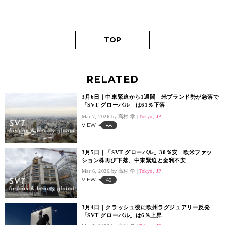
TOP
RELATED
3月6日｜中東緊迫から1週間 米ブランド勢が急落で
「SVT グローバル」は61％下落
Mar 7, 2026.
高村 学
Tokyo, JP
VIEW
88
3月5日｜「SVT グローバル」30％安 欧米ファッ
ション株再び下落、中東緊迫と金利不安
Mar 6, 2026.
高村 学
Tokyo, JP
VIEW
45
3月4日｜クラッシュ後に欧州ラグジュアリー反発
「SVT グローバル」は6％上昇