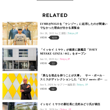
RELATED
LVMHがNIGOを「ケンゾー」に起用したのが間違い
でなかった理由が分かる展覧会
Oct 28, 2022.
三浦彰
Tokyo,JP
VIEW
1619
「イッセイ ミヤケ」が銀座に旗艦店「ISSEY
MIYAKE GINZA / 442」をオープン
Jan 11, 2023.
Tokyo,JP
VIEW
22
「異なる視点を持つことが大事」 サー・ポール・
スミスがディレクションした「ピカソ meets ポー
ル・スミス 遊び心の冒険へ」開催
Jun 9, 2026.
セブツー編集部
Tokyo, JP
VIEW
52
イッセイ ミヤケの新社長に北村みどり氏が就任
Oct 31, 2020.
Tokyo, JP