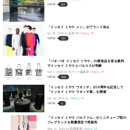
VIEW
69
「イッセイ ミヤケ メン」がブランド休止
Jul 28, 2020.
高村 学
Tokyo, JP
VIEW
130
「バオ バオ イッセイ ミヤケ」の模造品を巡る裁判
でイッセイ ミヤケとバルコスが和解
Sep 1, 2020.
セブツー編集部
Tokyo, JP
VIEW
588
「イッセイ ミヤケ ウオッチ」が20周年を記念して
「イッセイ ミヤケ ウオッチ展」を開催
Oct 24, 2021.
Tokyo, JP
VIEW
6
「イッセイ ミヤケ パルファム」がミニチューブ型の
フレグランスを数量限定で再販売
Aug 11, 2021.
西岡愛華
Tokyo, JP