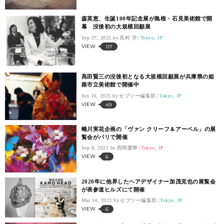
森英恵、生誕100年記念展が島根・石見美術館で開
幕 没後初の大規模回顧展
Sep 27, 2025.
高村 学
Tokyo, JP
VIEW
117
髙田賢三の没後初となる大規模回顧展が兵庫県の姫
路市立美術館で開催中
Jun 10, 2025.
セブツー編集部
Tokyo, JP
VIEW
49
蜷川実花企画の「ヴァン クリーフ＆アーペル」の展
覧会がパリで開催
Sep 8, 2021.
西岡愛華
Tokyo, JP
VIEW
6
2020年に他界したヘアデザイナー加茂克也の展覧会
が表参道ヒルズにて開催
Mar 14, 2023.
セブツー編集部
Tokyo, JP
VIEW
6