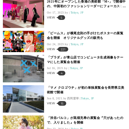
2021年にオープンした香港の美術館「M+」で開催中
の、中国初のファッションリーダーにフォーカスし
た展覧会へ行ってみた
Oct 17, 2023.
Tokyo, JP
VIEW
5
「ビームス」が横尾忠則の手がけたポスターの展覧
会を開催 オリジナルグッズの販売も
Oct 24, 2023.
Tokyo, JP
VIEW
221
「プラダ」が青山店でコンピュータ生成画像をテー
マにした展覧会を開催
Jul 16, 2021.
Tokyo, JP
VIEW
4
「マメ クロゴウチ」が初の単独展覧会を長野県立美
術館で開催
Jun 8, 2021.
西岡愛華
Tokyo, JP
VIEW
15
「渋谷パルコ」が高畑充希の展覧会『穴があったの
で、入りました』を開催
Dec 22, 2021.
Tokyo,JP