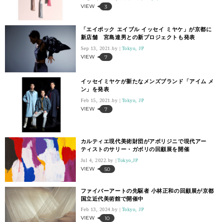
VIEW
3
「エイポック エイブル イッセイ ミヤケ」が京都に
新店舗 宮島達男との新プロジェクトも発表
Sep 13, 2021.
Tokyo, JP
VIEW
7
イッセイミヤケが新たなメンズブランド「アイム メ
ン」を発表
Feb 15, 2021.
Tokyo, JP
VIEW
7
カルティエ現代美術財団がアボリジニで現代アー
ティストのサリー・ガボリの回顧展を開催
Jul 4, 2022.
Tokyo,JP
VIEW
50
ファイバーアートの先駆者 小林正和の回顧展が京都
国立近代美術館で開催中
Feb 13, 2024.
Tokyo, JP
VIEW
10