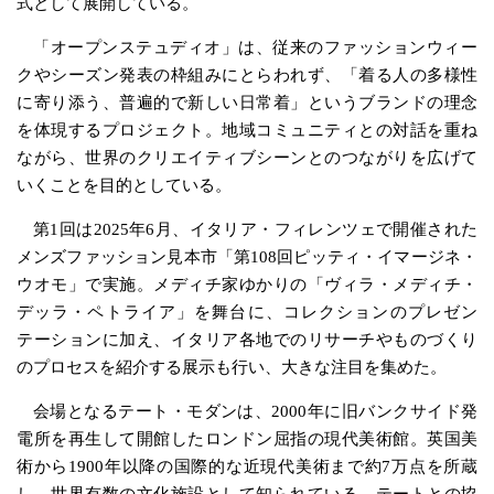
式として展開している。
「オープンステュディオ」は、従来のファッションウィー
クやシーズン発表の枠組みにとらわれず、「着る人の多様性
に寄り添う、普遍的で新しい日常着」というブランドの理念
を体現するプロジェクト。地域コミュニティとの対話を重ね
ながら、世界のクリエイティブシーンとのつながりを広げて
いくことを目的としている。
第1回は2025年6月、イタリア・フィレンツェで開催された
メンズファッション見本市「第108回ピッティ・イマージネ・
ウオモ」で実施。メディチ家ゆかりの「ヴィラ・メディチ・
デッラ・ペトライア」を舞台に、コレクションのプレゼン
テーションに加え、イタリア各地でのリサーチやものづくり
のプロセスを紹介する展示も行い、大きな注目を集めた。
会場となるテート・モダンは、2000年に旧バンクサイド発
電所を再生して開館したロンドン屈指の現代美術館。英国美
術から1900年以降の国際的な近現代美術まで約7万点を所蔵