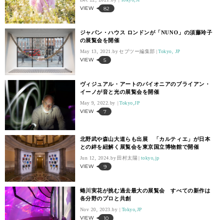
VIEW
82
ジャパン・ハウス ロンドンが「NUNO」の須藤玲子
の展覧会を開催
May 13, 2021.
セブツー編集部
Tokyo, JP
VIEW
5
ヴィジュアル・アートのパイオニアのブライアン・
イーノが音と光の展覧会を開催
May 9, 2022.
Tokyo,JP
VIEW
7
北野武や森山大道らも出展 「カルティエ」が日本
との絆を紐解く展覧会を東京国立博物館で開催
Jun 12, 2024.
田村太陽
tokyo,jp
VIEW
9
蜷川実花が挑む過去最大の展覧会 すべての新作は
各分野のプロと共創
Nov 20, 2023.
Tokyo,JP
VIEW
10