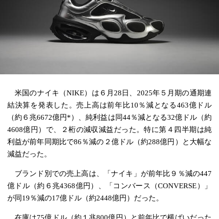
米国のナイキ（NIKE）は６月28日、2025年５月期の通期連
結決算を発表した。売上高は前年比10％減となる463億ドル
（約６兆6672億円*）、純利益は同44％減となる32億ドル（約
4608億円）で、２桁の減収減益だった。特に第４四半期は純
利益が前年同期比で86％減の２億ドル（約288億円）と大幅な
減益だった。
ブランド別での売上高は、「ナイキ」が前年比９％減の447
億ドル（約６兆4368億円）、「コンバース（CONVERSE）」
が同19％減の17億ドル（約2448億円）だった。
在庫は75億ドル（約１兆800億円）と前年比で横ばいだった