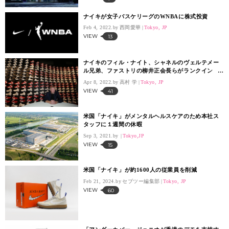
ナイキが女子バスケリーグのWNBAに株式投資
Feb 4, 2022.
西岡愛華
Tokyo, JP
VIEW
13
ナイキのフィル・ナイト、シャネルのヴェルテメー
ル兄弟、ファストリの柳井正会長らがランクイン
米「Forbes」が長者番付を発表
Apr 8, 2022.
高村 学
Tokyo, JP
VIEW
41
米国「ナイキ」がメンタルヘルスケアのため本社ス
タッフに１週間の休暇
Sep 3, 2021.
Tokyo,JP
VIEW
15
米国「ナイキ」が約1600人の従業員を削減
Feb 21, 2024.
セブツー編集部
Tokyo, JP
VIEW
60