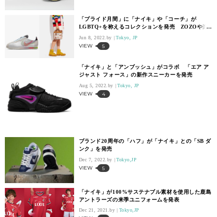
「プライド月間」に「ナイキ」や「コーチ」が
LGBTQ+を称えるコレクションを発売 ZOZOや楽
天も取り組みを実施
Jun 8, 2022.
Tokyo, JP
VIEW
5
「ナイキ」と「アンブッシュ」がコラボ 「エア ア
ジャスト フォース」の新作スニーカーを発売
Aug 5, 2022.
Tokyo, JP
VIEW
4
ブランド20周年の「ハフ」が「ナイキ」との「SB ダ
ンク」を発売
Dec 7, 2022.
Tokyo,JP
VIEW
5
「ナイキ」が100%サステナブル素材を使用した鹿島
アントラーズの来季ユニフォームを発表
Dec 21, 2021.
Tokyo,JP