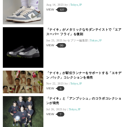
Aug 14, 2023.
Tokyo,JP
VIEW
107
「ナイキ」がメタリックなモダンテイストで「エア
スーパー フライ」を復刻
Jan 23, 2025.
セブツー編集部
Tokyo,JP
VIEW
99
「ナイキ」が駅伝ランナーをサポートする「エキデ
ン パック」コレクションを発売
Nov 22, 2023.
Tokyo,JP
VIEW
8
「ナイキ」と「アンブッシュ」のコラボコレクショ
ンが発売
Jul 26, 2023.
Tokyo,JP
VIEW
7