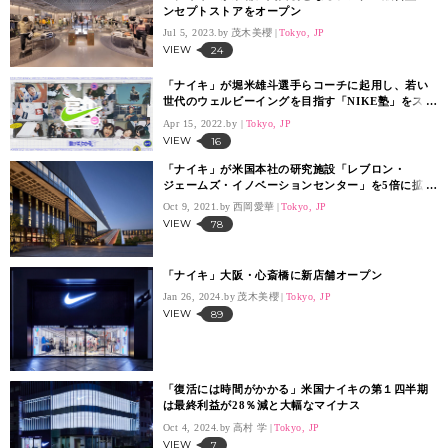
ンセプトストアをオープン
Jul 5, 2023.
茂木美櫻
Tokyo, JP
VIEW
24
「ナイキ」が堀米雄斗選手らコーチに起用し、若い
世代のウェルビーイングを目指す「NIKE塾」をス
タート
Apr 15, 2022.
Tokyo, JP
VIEW
16
「ナイキ」が米国本社の研究施設「レブロン・
ジェームズ・イノベーションセンター」を5倍に拡
張 施設内の動画も公開
Oct 9, 2021.
西岡愛華
Tokyo, JP
VIEW
78
「ナイキ」大阪・心斎橋に新店舗オープン
Jan 26, 2024.
茂木美櫻
Tokyo, JP
VIEW
89
「復活には時間がかかる」米国ナイキの第１四半期
は最終利益が28％減と大幅なマイナス
Oct 4, 2024.
高村 学
Tokyo, JP
VIEW
7