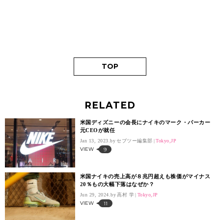
TOP
RELATED
米国ディズニーの会長にナイキのマーク・パーカー
元CEOが就任
Jan 13, 2023.
セブツー編集部
Tokyo,JP
VIEW
9
米国ナイキの売上高が８兆円超えも株価がマイナス
20％もの大幅下落はなぜか？
Jun 29, 2024.
高村 学
Tokyo,JP
VIEW
11