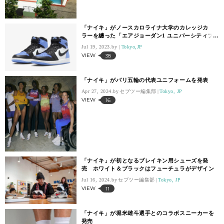
「ナイキ」がノースカロライナ大学のカレッジカ
ラーを纏った「エアジョーダン1 ユニバーシティブ
ルー」を発売
Jul 19, 2023.
Tokyo,JP
VIEW
38
「ナイキ」がパリ五輪の代表ユニフォームを発表
Apr 27, 2024.
セブツー編集部
Tokyo, JP
VIEW
16
「ナイキ」が初となるブレイキン用シューズを発
売 ホワイト＆ブラックはフューチュラがデザイン
Jul 16, 2024.
セブツー編集部
Tokyo, JP
VIEW
11
「ナイキ」が堀米雄斗選手とのコラボスニーカーを
発売