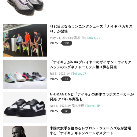
41代目となるランニングシューズ「ナイキ ペガサス
41」が登場
May 24, 2024.
高村 学
Tokyo, JP
VIEW
158
「ナイキ」がNBAプレイヤーのザイオン・ウィリア
ムソンのシグネチャーモデル第３弾を発売
Jul 5, 2023.
Tokyo, JP
VIEW
10
G-DRAGONと「ナイキ」の新作コラボスニーカーが
発売 アパレル商品も
Apr 6, 2023.
茂木美櫻
Tokyo, JP
VIEW
20
米国の旗手を務めるレブロン・ジェームズらが登場
する「ナイキ」キャンペーンがスタート