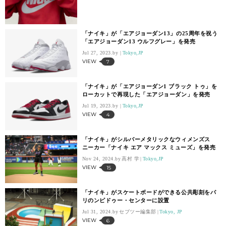
「ナイキ」が「エアジョーダン13」の25周年を祝う
「エアジョーダン13 ウルフグレー」を発売
Jul 27, 2023.
Tokyo,JP
VIEW
7
「ナイキ」が「エアジョーダン1 ブラック トゥ」を
ローカットで再現した「エアジョーダン」を発売
Jul 19, 2023.
Tokyo,JP
VIEW
4
「ナイキ」がシルバーメタリックなウィメンズス
ニーカー「ナイキ エア マックス ミューズ」を発売
Nov 24, 2024.
高村 学
Tokyo,JP
VIEW
15
「ナイキ」がスケートボードができる公共彫刻をパ
リのンピドゥー・センターに設置
Jul 31, 2024.
セブツー編集部
Tokyo, JP
VIEW
6