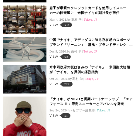
息子が母親のクレジットカードを使用してスニー
カーの転売屋に 米国ナイキの副社長が辞任
Mar 4, 2021.
高村 学
Tokyo, JP
VIEW
303
中国でナイキ、アディダスに迫る存在感のスポーツ
ブランド「リーニン」 潜浅・ブランドディレク
ターが考えるグローバル展開とは
Dec 9, 2020.
高村 学
Tokyo, JP
VIEW
40
米中両政府の板ばさみの「ナイキ」 米国副大統領
が「ナイキ」を異例の痛烈批判
Oct 26, 2019.
高村 学
Tokyo, JP
VIEW
277
「ナイキ」がNIGOと長期パートナーシップ 「エア
フォース Ⅲ」限定スニーカーとアパレルを発売
Sep 24, 2024.
セブツー編集部
Tokyo, JP
VIEW
38