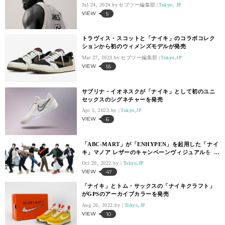
Jul 24, 2024.
セブツー編集部
Tokyo, JP
VIEW
5
トラヴィス・スコットと「ナイキ」のコラボコレク
ションから初のウィメンズモデルが発売
Mar 27, 2023.
セブツー編集部
Tokyo,JP
VIEW
55
サブリナ・イオネスクが「ナイキ」として初のユニ
セックスのシグネチャーを発売
Apr 5, 2023.
Tokyo,JP
VIEW
6
「ABC-MART」が「ENHYPEN」を起用した「ナイ
キ」マノア レザーのキャンペーンヴィジュアルを公
開
Oct 20, 2022.
Tokyo,JP
VIEW
47
「ナイキ」とトム・サックスの「ナイキクラフト」
がGPSのアーカイブカラーを発売
Aug 26, 2022.
Tokyo,JP
VIEW
10