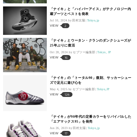
「ナイキ」と「ハイパーアイス」がテクノロジー内
蔵ブーツとベストを発表
Jul 10, 2024.
田村太陽
Tokyo,jp
VIEW
2
「ナイキ」とウータン・クランのダンクシューズが
25年ぶりに復活
Oct 28, 2024.
セブツー編集部
Tokyo, JP
VIEW
16
「ナイキ」の「トータル90」復刻、サッカーシュー
ズで足元に遊び心を
May 4, 2025.
セブツー編集部
Tokyo,JP
VIEW
128
「ナイキ」が90年代の定番カラーをリバイバルした
「エアマックス95」を発売
Jun 26, 2023.
田村太陽
Tokyo,jp
VIEW
17