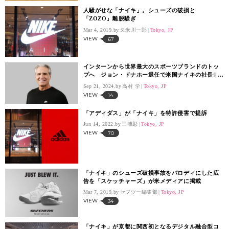
人騒がせな「ナイキ」。シューズの破損と
「ZOZO」離脱騒ぎ
Mar 4, 2019.
久米川一郎
Tokyo, JP
VIEW
67
インターンから世界最大のスポーツブランドのトッ
プへ ジョン・ドナホー退任で米国ナイキの社長兼
CEOにエリオット・ヒルが就任
Sep 21, 2024.
高村 学
Tokyo, JP
VIEW
14
「アディダス」が「ナイキ」を特許侵害で提訴
Jun 14, 2022.
三浦彰
Tokyo, JP
VIEW
70
「ナイキ」のシューズ破損事故をパロディにした広
告を「スケッチャーズ」が米メディアに掲載
Mar 7, 2019.
セブツー編集部
Tokyo, JP
VIEW
34
「ナイキ」が京都に関西初となるデジタル融合型コ