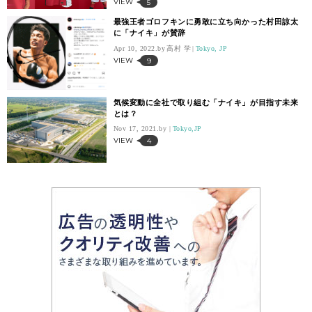
VIEW
5
最強王者ゴロフキンに勇敢に立ち向かった村田諒太
に「ナイキ」が賛辞
Apr 10, 2022.
高村 学
Tokyo, JP
VIEW
9
気候変動に全社で取り組む「ナイキ」が目指す未来
とは？
Nov 17, 2021.
Tokyo,JP
VIEW
4