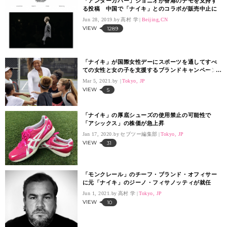
「アンダーカバー」ジョニオが香港のデモを支持す
る投稿 中国で「ナイキ」とのコラボが販売中止に
Jun 28, 2019.
高村 学
Beijing,CN
VIEW
1289
「ナイキ」が国際女性デーにスポーツを通してすべ
ての女性と女の子を支援するブランドキャンペーン
を発表
Mar 5, 2021.
Tokyo, JP
VIEW
5
「ナイキ」の厚底シューズの使用禁止の可能性で
「アシックス」の株価が急上昇
Jan 17, 2020.
セブツー編集部
Tokyo, JP
VIEW
31
「モンクレール」のチーフ・ブランド・オフィサー
に元「ナイキ」のジーノ・フィサノッティが就任
Jun 1, 2021.
高村 学
Tokyo, JP
VIEW
10